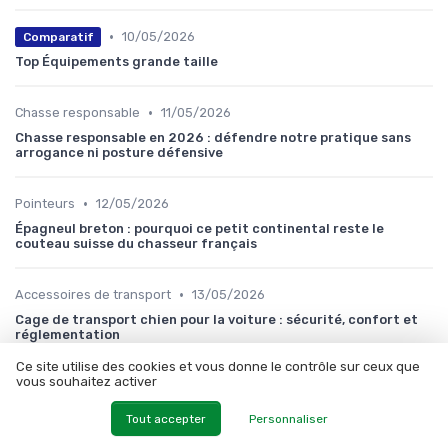
•
10/05/2026
Comparatif
Top Équipements grande taille
•
Chasse responsable
11/05/2026
Chasse responsable en 2026 : défendre notre pratique sans
arrogance ni posture défensive
•
Pointeurs
12/05/2026
Épagneul breton : pourquoi ce petit continental reste le
couteau suisse du chasseur français
•
Accessoires de transport
13/05/2026
Cage de transport chien pour la voiture : sécurité, confort et
réglementation
Ce site utilise des cookies et vous donne le contrôle sur ceux que
vous souhaitez activer
•
Techniques de base
14/05/2026
Field trials : comment préparer son chien d'arrêt à concourir
Tout accepter
Personnaliser
sans le cramer