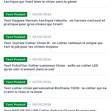
tactique qui tient bien le chien sans le gêner
•
05/05/2026
Test Produit
Test Haapaw Harnais tactique robuste : un harnais costaud et
pratique pour gros chiens qui tirent
•
05/05/2026
Test Produit
Test Joytale Collier Chien M : un collier rembourré simple qui
fait le job pour les chiens moyens
•
05/05/2026
Test Produit
Test PcEoTllar Collier Lumineux Chien : enfin un collier LED
qu’on voit vraiment dans le noir
•
05/05/2026
Test Produit
Test collier chien personnalisé Biothane TDOG : le collier qui ne
craint ni l’eau ni la boue
•
05/05/2026
Test Produit
Test MARTIN SELLIER Collier Spécial Chasse Fluorescent :