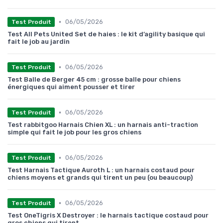
•
06/05/2026
Test Produit
Test All Pets United Set de haies : le kit d’agility basique qui
fait le job au jardin
•
06/05/2026
Test Produit
Test Balle de Berger 45 cm : grosse balle pour chiens
énergiques qui aiment pousser et tirer
•
06/05/2026
Test Produit
Test rabbitgoo Harnais Chien XL : un harnais anti-traction
simple qui fait le job pour les gros chiens
•
06/05/2026
Test Produit
Test Harnais Tactique Auroth L : un harnais costaud pour
chiens moyens et grands qui tirent un peu (ou beaucoup)
•
06/05/2026
Test Produit
Test OneTigris X Destroyer : le harnais tactique costaud pour
gros chiens qui tirent