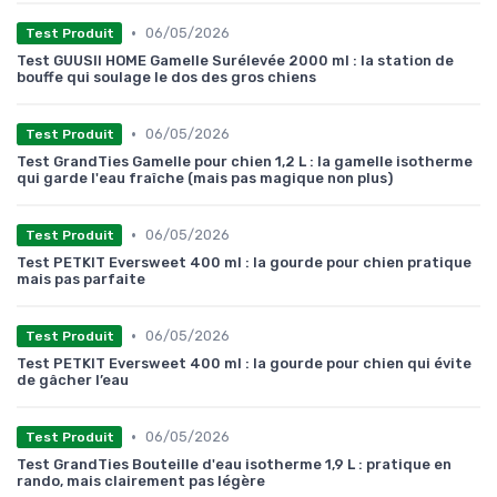
•
06/05/2026
Test Produit
Test GUUSII HOME Gamelle Surélevée 2000 ml : la station de
bouffe qui soulage le dos des gros chiens
•
06/05/2026
Test Produit
Test GrandTies Gamelle pour chien 1,2 L : la gamelle isotherme
qui garde l'eau fraîche (mais pas magique non plus)
•
06/05/2026
Test Produit
Test PETKIT Eversweet 400 ml : la gourde pour chien pratique
mais pas parfaite
•
06/05/2026
Test Produit
Test PETKIT Eversweet 400 ml : la gourde pour chien qui évite
de gâcher l’eau
•
06/05/2026
Test Produit
Test GrandTies Bouteille d'eau isotherme 1,9 L : pratique en
rando, mais clairement pas légère