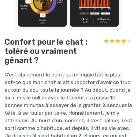
Confort pour le chat :
★★★★★
★★★★★
toléré ou vraiment
gênant ?
C’est clairement le point qui m’inquiétait le plus :
est-ce que mon chat allait supporter d’avoir ce truc
autour du cou toute la journée ? Au début, quand je
lui ai mis le collier avec le traceur, il a passé 10
bonnes minutes à essayer de le gratter, à secouer la
tête, à se rouler par terre. Honnêtement, je m’y
attendais. Au bout d’un moment, il s’est calmé, il est
sorti comme d’habitude, et depuis, il vit sa vie avec.
Je dirais qu’il s’est habitué en 2–3 jours, ce qui est