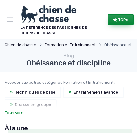
Panneau de gestion des cookies
TOPs
LA RÉFÉRENCE DES PASSIONNÉS DE
CHIENS DE CHASSE
Chien de chasse
Formation et Entraînement
Obéissance et dis
Blog
Obéissance et discipline
Accéder aux autres catégories Formation et Entraînement :
»
Techniques de base
»
Entraînement avancé
»
Chasse en groupe
Tout voir
»
Santé et sécurité pendant la chasse
À la une