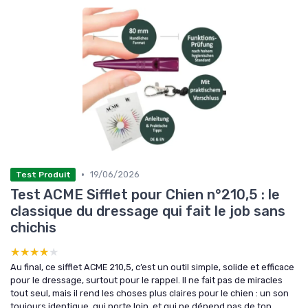
•
19/06/2026
Test Produit
Test ACME Sifflet pour Chien n°210,5 : le
classique du dressage qui fait le job sans
chichis
★★★★★
★★★★★
Au final, ce sifflet ACME 210,5, c’est un outil simple, solide et efficace
pour le dressage, surtout pour le rappel. Il ne fait pas de miracles
tout seul, mais il rend les choses plus claires pour le chien : un son
toujours identique, qui porte loin, et qui ne dépend pas de ton