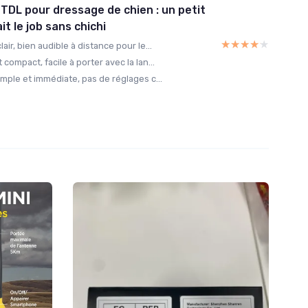
t TDL pour dressage de chien : un petit
ait le job sans chichi
★★★★★
★★★★★
lair, bien audible à distance pour le...
 compact, facile à porter avec la lan...
simple et immédiate, pas de réglages c...