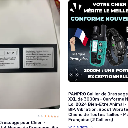
PAWPRO Collier de Dressage
XXL de 3000m - Conforme N
Loi 2024 Bien-Être Animal -
BIP, Vibration, Boost Vibrati
Chiens de Toutes Tailles - 
4.4
☆☆☆☆☆
★★★★★
Française (2 Colliers)
 Dressage pour Chien -
Voir le détail
et 4 Modes de Dressage, Bip,