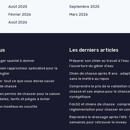
Août 2025
Septembre 2025
Février 2026
Mars 2026
Août 2026
lus
Les derniers articles
nger spaniel à donner
Préparer son chien au travail à l'eau
l'ouverture du gibier d'eau
ien rapprocheur spécialisé pour la
nglier
Chien de chasse après 8 ans : adapte
sans le mettre au repos
r: tout ce que vous devez savoir
 de chasse
Comprendre le prix de la validation
chasse et ses enjeux pour le chasse
on permis de chasser pour la saison
cynégétique
ates, tarifs et pièges à éviter
Fdc52 et chiens de chasse : compre
an moelleux en cocotte
réglementation pour chasser en con
Reprendre le dressage après l'été : 
semaines pour retrouver le niveau