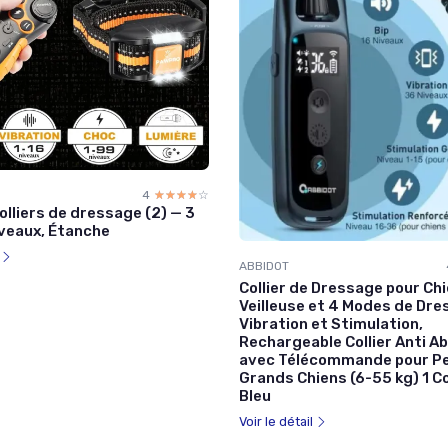
4
☆☆☆☆☆
★★★★★
lliers de dressage (2) — 3
iveaux, Étanche
l
ABBIDOT
Collier de Dressage pour Chi
Veilleuse et 4 Modes de Dres
Vibration et Stimulation,
Rechargeable Collier Anti 
avec Télécommande pour Pe
Grands Chiens (6-55 kg) 1 Col
Bleu
Voir le détail