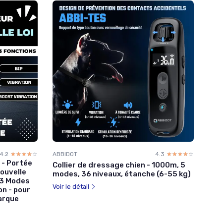
4.2
☆☆☆☆☆
★★★★★
ABBIDOT
4.3
☆☆☆☆☆
★★★★★
 - Portée
Collier de dressage chien - 1000m, 5
ouvelle
modes, 36 niveaux, étanche (6-55 kg)
 3 Modes
Voir le détail
on - pour
Marque