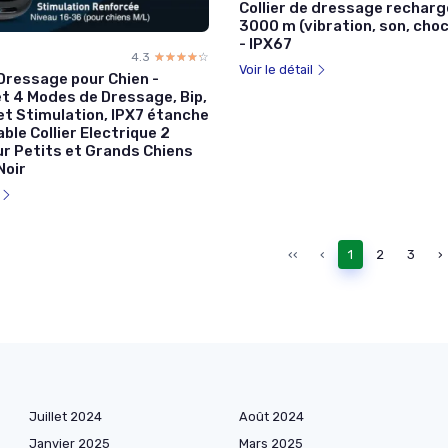
Collier de dressage recharg
3000 m (vibration, son, choc
- IPX67
4.3
☆☆☆☆☆
★★★★★
Voir le détail
 Dressage pour Chien -
et 4 Modes de Dressage, Bip,
et Stimulation, IPX7 étanche
le Collier Electrique 2
ur Petits et Grands Chiens
Noir
l
‹‹
‹
1
2
3
›
Juillet 2024
Août 2024
Janvier 2025
Mars 2025