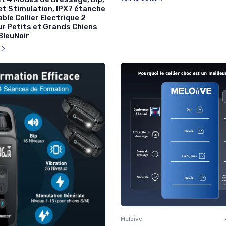
et Stimulation, IPX7 étanche
le Collier Electrique 2
ur Petits et Grands Chiens
BleuNoir
l
Meloive