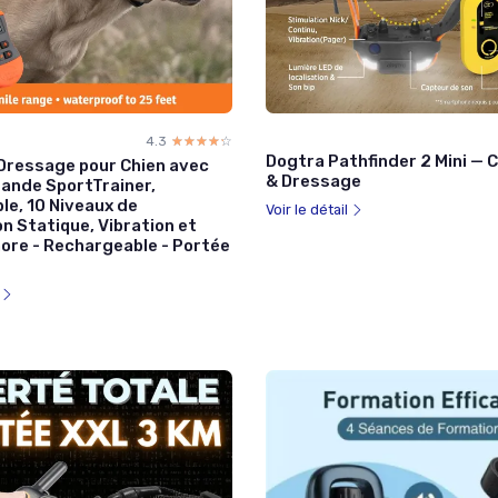
4.3
☆☆☆☆☆
★★★★★
Dogtra Pathfinder 2 Mini — C
 Dressage pour Chien avec
& Dressage
nde SportTrainer,
le, 10 Niveaux de
Voir le détail
n Statique, Vibration et
nore - Rechargeable - Portée
l