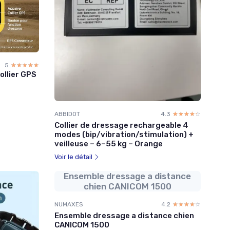
5
☆☆☆☆☆
★★★★★
ollier GPS
ABBIDOT
4.3
☆☆☆☆☆
★★★★★
Collier de dressage rechargeable 4
modes (bip/vibration/stimulation) +
veilleuse – 6–55 kg – Orange
Voir le détail
Ensemble dressage a distance
chien CANICOM 1500
NUMAXES
4.2
☆☆☆☆☆
★★★★★
Ensemble dressage a distance chien
CANICOM 1500