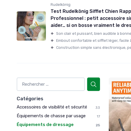
Rudelkönig
Test Rudelkönig Sifflet Chien Rapp
Professionnel : petit accessoire s
aider… si on bosse vraiment le dr
+
Son clair et puissant, bien audible à bonne 
+
Embout confortable et sifflet léger, facile à 
+
Construction simple sans électronique, peu
Catégories
Accessoires de visibilité et sécurité
33
Équipements de chasse par usage
17
Équipements de dressage
25