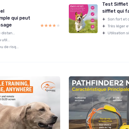
Test Siffle
el
sifflet qui f
imple qui peut
+
Son fort et c
essage
★★★★★
★★★★★
+
Très léger et
+
distan...
Utilisation 
util...
 de risq...