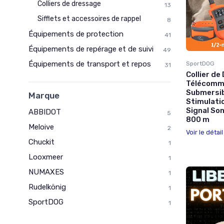
Colliers de dressage
13
Sifflets et accessoires de rappel
8
Équipements de protection
41
Équipements de repérage et de suivi
49
Équipements de transport et repos
SportDOG
31
Collier de
Télécomma
Submersib
Marque
Stimulatio
Signal So
ABBIDOT
5
800 m
Meloive
2
Voir le détai
Chuckit
1
Looxmeer
1
NUMAXES
1
Rudelkönig
1
SportDOG
1