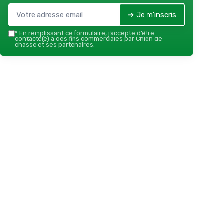
➔ Je m'inscris
*
En remplissant ce formulaire, j’accepte d’être
contacté(e) à des fins commerciales par Chien de
chasse et ses partenaires.