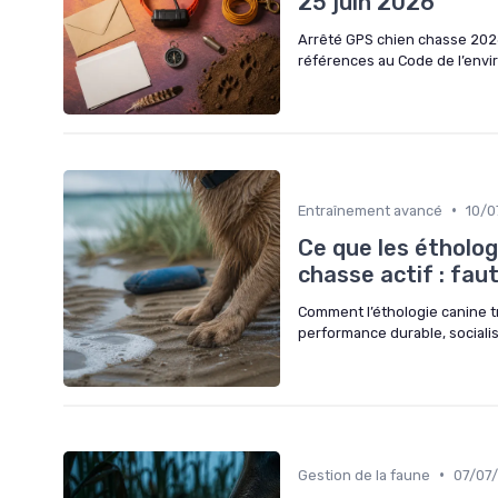
25 juin 2026
Arrêté GPS chien chasse 2026 
références au Code de l’envi
•
Entraînement avancé
10/0
Ce que les étholo
chasse actif : faut-
Comment l’éthologie canine t
performance durable, socialis
•
Gestion de la faune
07/07