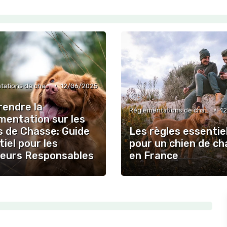
•
Réglementations de chasse
12/06/2025
endre la
•
Réglementations de chasse
1
mentation sur les
s de Chasse: Guide
Les règles essentie
iel pour les
pour un chien de c
eurs Responsables
en France