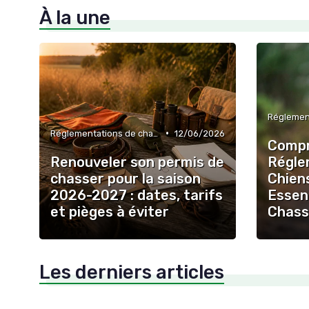
À la une
•
Réglementations de chasse
12/06/2026
Compr
Renouveler son permis de
Régle
chasser pour la saison
Chien
2026-2027 : dates, tarifs
Essent
et pièges à éviter
Chass
Les derniers articles