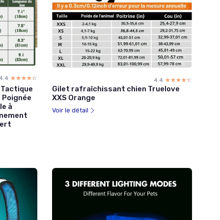
4.4
☆☆☆☆☆
★★★★★
4.4
☆☆☆☆☆
★★★★★
 Tactique
Gilet rafraîchissant chien Truelove
c Poignée
XXS Orange
le à
Voir le détail
aînement
Vert