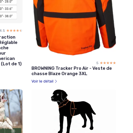
4.5
☆☆☆☆☆
★★★★★
raction
Réglable
ache
our
merican
5
☆☆☆☆☆
★★★★★
 (Lot de 1)
BROWNING Tracker Pro Air - Veste de
chasse Blaze Orange 3XL
Voir le détail