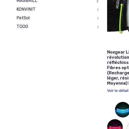
MASBRILL
2
KONVINIT
1
PetSol
1
TDOG
1
Noxgear L
révolutio
réfléchis
Fibres opt
(Rechargea
léger, rési
Moyenne) 
Voir le détai