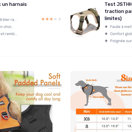
 un harnais
Test JSTHHT
traction pas
limites)
★★★★★
★★★★★
ôler ra...
+
n choi...
Facile à mett
+
et remb...
Confort glob
+
Poignée sur 