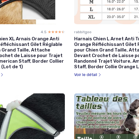
4.5
☆☆☆☆☆
★★★★★
rabbitgoo
hien XL Arnais Orange Anti
Harnais Chien L Arnet Anti T
éfléchissant Gilet Réglable
Orange Réfléchissant Gilet 
 Grand Taille, Attache
pour Chien Grand Taille, Att
ochet de Laisse pour Trajet
Devant Crochet de Laisse p
merican Staff, Border Collier
Randonné Trajet Voiture, A
(Lot de 1)
Staff, Border Collie Orange L
l
Voir le détail