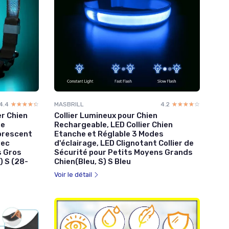
4.4
☆☆☆☆☆
★★★★★
MASBRILL
4.2
☆☆☆☆☆
★★★★★
er Chien
Collier Lumineux pour Chien
he
Rechargeable, LED Collier Chien
uorescent
Etanche et Réglable 3 Modes
vec
d'éclairage, LED Clignotant Collier de
s Gros
Sécurité pour Petits Moyens Grands
) S (28-
Chien(Bleu, S) S Bleu
Voir le détail