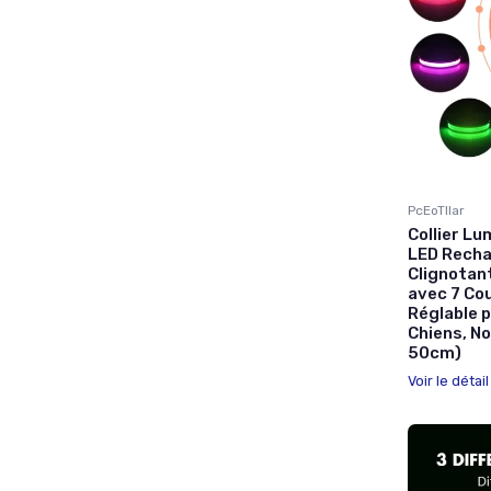
PcEoTllar
Collier Lu
LED Recha
Clignotant
avec 7 Cou
Réglable 
Chiens, No
50cm)
Voir le détai