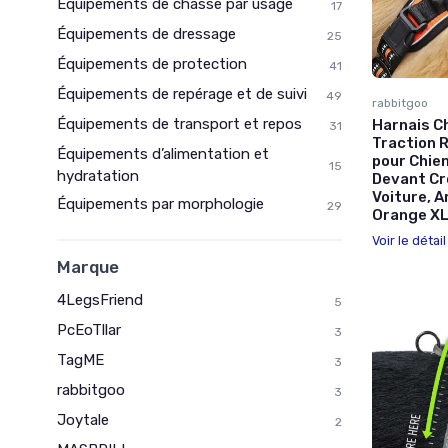
Équipements de chasse par usage
17
Équipements de dressage
25
Équipements de protection
41
Équipements de repérage et de suivi
49
rabbitgoo
Équipements de transport et repos
Harnais C
31
Traction R
Équipements d’alimentation et
pour Chien
15
hydratation
Devant Cr
Voiture, A
Équipements par morphologie
29
Orange XL 
Voir le détai
Marque
4LegsFriend
5
PcEoTllar
3
TagME
3
rabbitgoo
3
Joytale
2