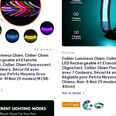
4.4
☆☆☆☆☆
★★★★★
PcEoTllar
mineux Chien, Collier Chien
Collier Lumineux Chien, Colli
rgeable et Etanche
LED Rechargeable et Etanc
, Collier Chien Fluorescent
Clignotant, Collier Chien Fl
leurs, Sécurité avec
avec 7 Couleurs, Sécurité a
pour Petits Moyens Gros
Réglable pour Petits Moyen
ir-M Noir (9 modes) M (38-
Chiens, Noir-S Noir (9 modes
40cm)
l
Voir le détail