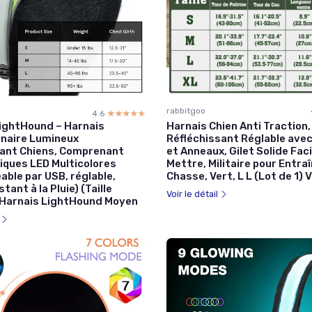
rabbitgoo
4.6
☆☆☆☆☆
★★★★★
Harnais Chien Anti Traction,
ightHound – Harnais
Réfléchissant Réglable ave
nnaire Lumineux
et Anneaux, Gilet Solide Faci
sant Chiens, Comprenant
Mettre, Militaire pour Entr
iques LED Multicolores
Chasse, Vert, L L (Lot de 1) 
ble par USB, réglable,
stant à la Pluie) (Taille
Voir le détail
Harnais LightHound Moyen
l