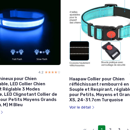
4.2
☆☆☆☆☆
★★★★★
mineux pour Chien
Haapaw Collier pour Chien
le, LED Collier Chien
réfléchissant rembourré en
t Réglable 3 Modes
Souple et Respirant, réglabl
e, LED Clignotant Collier de
pour Petits, Moyens et Gra
pour Petits Moyens Grands
XS, 24-31.7cm Turquoise
, M) M Bleu
Voir le détail
l
‹‹
‹
1
2
3
›