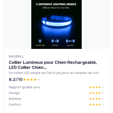
MASBRILL
Collier Lumineux pour Chien Rechargeable,
LED Collier Chien...
Un collier LED simple qui fait le job pour les balades de nuit
8.2/10
★★★★★
★★★★★
Rapport qualité-prix
★★★★★
★★★★★
Design
★★★★★
★★★★★
Batterie
★★★★★
★★★★★
Confort
★★★★★
★★★★★