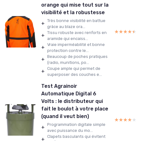
orange qui mise tout sur la
visibilité et la robustesse
Très bonne visibilité en battue
+
grâce au blaze ora...
★★★★★
★★★★★
Tissu robuste avec renforts en
+
aramide qui encaiss...
Vraie imperméabilité et bonne
+
protection contre le...
Beaucoup de poches pratiques
+
(radio, munitions, po...
Coupe ample qui permet de
+
superposer des couches e...
Test Agrainoir
Automatique Digital 6
Volts : le distributeur qui
fait le boulot à votre place
(quand il veut bien)
★★★★★
★★★★★
Programmation digitale simple
+
avec puissance du mo...
Clapets basculants qui évitent
+