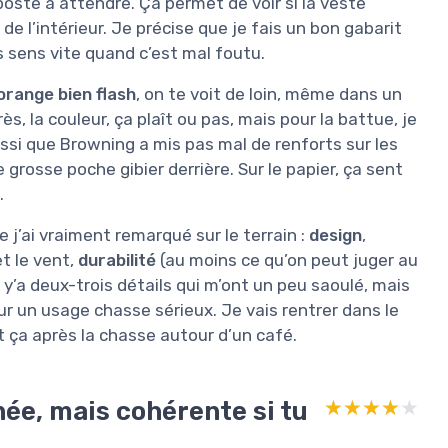
poste à attendre. Ça permet de voir si la veste
de l’intérieur. Je précise que je fais un bon gabarit
es sens vite quand c’est mal foutu.
orange bien flash
, on te voit de loin, même dans un
s, la couleur, ça plaît ou pas, mais pour la battue, je
ussi que Browning a mis pas mal de renforts sur les
 grosse poche gibier derrière. Sur le papier, ça sent
.
e j’ai vraiment remarqué sur le terrain :
design
,
et le vent,
durabilité
(au moins ce qu’on peut juger au
, y’a deux-trois détails qui m’ont un peu saoulé, mais
ur un usage chasse sérieux. Je vais rentrer dans le
t ça après la chasse autour d’un café.
née, mais cohérente si tu
★★★★★
★★★★★