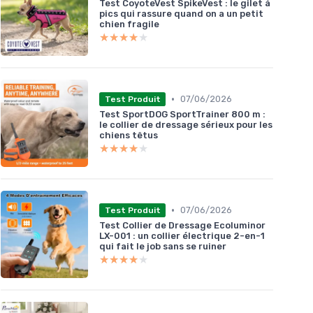
Test CoyoteVest SpikeVest : le gilet à
pics qui rassure quand on a un petit
chien fragile
★★★★★
★★★★★
•
07/06/2026
Test Produit
Test SportDOG SportTrainer 800 m :
le collier de dressage sérieux pour les
chiens têtus
★★★★★
★★★★★
•
07/06/2026
Test Produit
Test Collier de Dressage Ecoluminor
LX-001 : un collier électrique 2-en-1
qui fait le job sans se ruiner
★★★★★
★★★★★