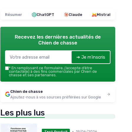
Résumer
ChatGPT
Claude
Mistral
Recevez les dernières actualités de
Chien de chasse
➔ Je m'inscris
*
En remplissant ce formulaire, j’accepte d’être
contacté(e) à des fins commerciales par Chien de
chasse et ses partenaires.
Chien de chasse
Ajoutez-nous à vos sources préférées sur Google
Les plus lus
•
19/06/2026
Test Produit