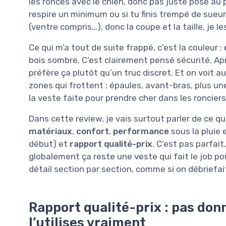
les ronces avec le chien, donc pas juste posé au 
respire un minimum ou si tu finis trempé de sueur 
(ventre compris…), donc la coupe et la taille, je l
Ce qui m’a tout de suite frappé, c’est la couleur :
bois sombre. C’est clairement pensé sécurité. Aprè
préfère ça plutôt qu’un truc discret. Et on voit a
zones qui frottent : épaules, avant-bras, plus une
la veste faite pour prendre cher dans les ronciers
Dans cette review, je vais surtout parler de ce qu
matériaux
,
confort
,
performance
sous la pluie 
début) et
rapport qualité-prix
. C’est pas parfait
globalement ça reste une veste qui fait le job po
détail section par section, comme si on débriefai
Rapport qualité-prix : pas don
l’utilises vraiment