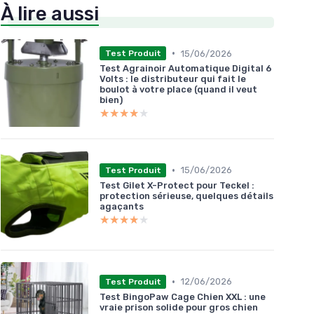
À lire aussi
•
15/06/2026
Test Produit
Test Agrainoir Automatique Digital 6
Volts : le distributeur qui fait le
boulot à votre place (quand il veut
bien)
★★★★★
★★★★★
•
15/06/2026
Test Produit
Test Gilet X-Protect pour Teckel :
protection sérieuse, quelques détails
agaçants
★★★★★
★★★★★
•
12/06/2026
Test Produit
Test BingoPaw Cage Chien XXL : une
vraie prison solide pour gros chien