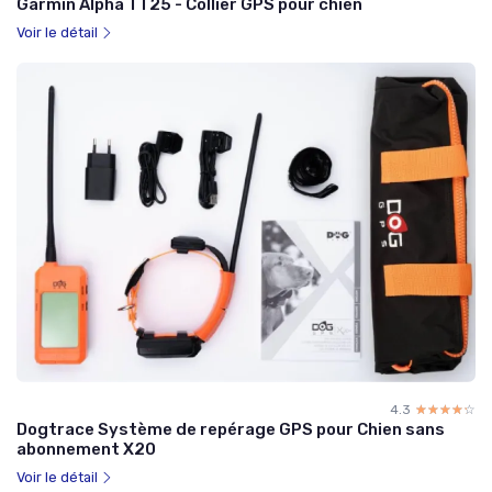
Garmin Alpha TT25 - Collier GPS pour chien
Voir le détail
4.3
☆☆☆☆☆
★★★★★
Dogtrace Système de repérage GPS pour Chien sans
abonnement X20
Voir le détail