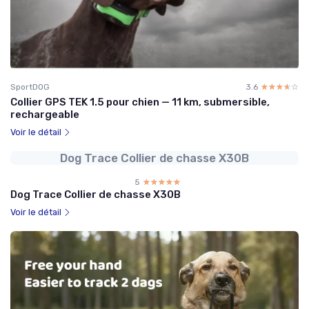
SportDOG
3.6
☆☆☆☆☆
★★★★★
Collier GPS TEK 1.5 pour chien — 11 km, submersible,
rechargeable
Voir le détail
Dog Trace Collier de chasse X30B
5
☆☆☆☆☆
★★★★★
Dog Trace Collier de chasse X30B
Voir le détail