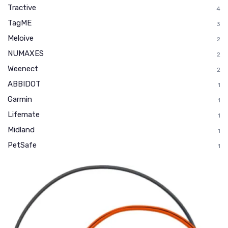
Tractive
4
TagME
3
Meloive
2
NUMAXES
2
Weenect
2
ABBIDOT
1
Garmin
1
Lifemate
1
Midland
1
PetSafe
1