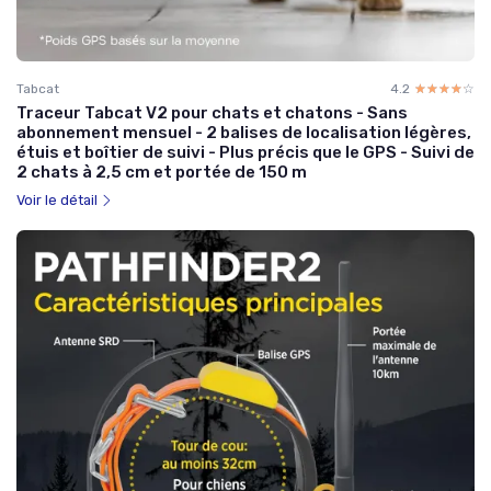
Tabcat
4.2
☆☆☆☆☆
★★★★★
Traceur Tabcat V2 pour chats et chatons - Sans
abonnement mensuel - 2 balises de localisation légères,
étuis et boîtier de suivi - Plus précis que le GPS - Suivi de
2 chats à 2,5 cm et portée de 150 m
Voir le détail