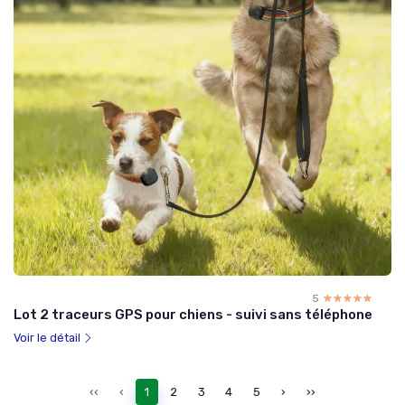
5
☆☆☆☆☆
★★★★★
Lot 2 traceurs GPS pour chiens - suivi sans téléphone
Voir le détail
‹‹
‹
1
2
3
4
5
›
››