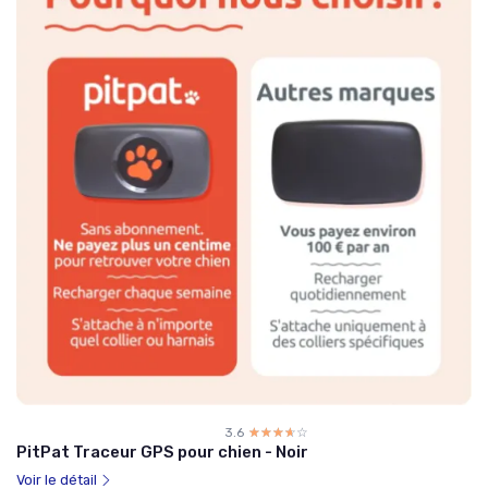
3.6
☆☆☆☆☆
★★★★★
PitPat Traceur GPS pour chien - Noir
Voir le détail