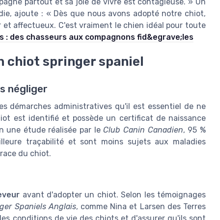
pagne partout et sa joie de vivre est contagieuse. » Un
ndie, ajoute : « Dès que nous avons adopté notre chiot,
 et affectueux. C'est vraiment le chien idéal pour toute
els : des chasseurs aux compagnons fid&egrave;les
 chiot springer spaniel
s négliger
es démarches administratives qu'il est essentiel de ne
iot est identifié et possède un certificat de naissance
on une étude réalisée par le
Club Canin Canadien
, 95 %
leure traçabilité et sont moins sujets aux maladies
 race du chiot.
eveur
avant d'adopter un chiot. Selon les témoignages
ger Spaniels Anglais
, comme Nina et Larsen des Terres
s conditions de vie des chiots et d'assurer qu'ils sont