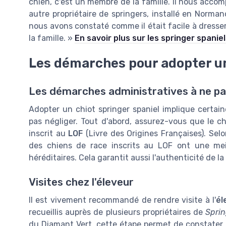
chien, c'est un membre de la famille. Il nous accom
autre propriétaire de springers, installé en Norma
nous avons constaté comme il était facile à dresser
la famille. »
En savoir plus sur les springer spani
Les démarches pour adopter un
Les démarches administratives à ne pa
Adopter un chiot springer spaniel implique certain
pas négliger. Tout d'abord, assurez-vous que le ch
inscrit au
LOF
(Livre des Origines Françaises). Sel
des chiens de race inscrits au LOF ont une meil
héréditaires. Cela garantit aussi l'authenticité de la
Visites chez l'éleveur
Il est vivement recommandé de rendre visite à l'
él
recueillis auprès de plusieurs propriétaires de
Sprin
du Diamant Vert, cette étape permet de constater le