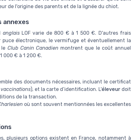
ur de l'origine des parents et de la lignée du chiot.
is annexes
l
anglais
LOF varie de 800 € à 1 500 €. D'autres frais
ar puce électronique, le vermifuge et éventuellement la
r le
Club Canin Canadien
montrent que le coût annuel
1 000 € à 1 200 €.
mble des documents nécessaires, incluant le certificat
s
vaccinations
), et la carte d’identification. L'
éleveur
doit
itions de la transaction.
harlesien
où sont souvent mentionnées les excellentes
ions
s, plusieurs options existent en France, notamment à