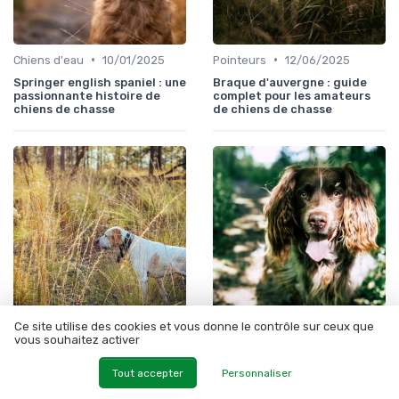
•
•
Chiens d'eau
10/01/2025
Pointeurs
12/06/2025
Springer english spaniel : une
Braque d'auvergne : guide
passionnante histoire de
complet pour les amateurs
chiens de chasse
de chiens de chasse
Ce site utilise des cookies et vous donne le contrôle sur ceux que
•
•
Retrievers
12/06/2025
Chiens de chasse au sanglier
12/06/2025
vous souhaitez activer
Chien springer : tout ce que
Springer chien : un
vous devez savoir sur cette
compagnon exceptionnel
Tout accepter
Personnaliser
race de chasse polyvalente
pour la chasse