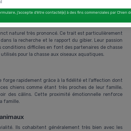
ur éviter qu'ils ne s'ennuient et développent des
rmulaire, j’accepte d’être contacté(e) à des fins commerciales par Chien 
nct naturel très prononcé. Ce trait est particulièrement
 dans la recherche et le rapport du gibier. Leur passion
es conditions difficiles en font des partenaires de chasse
 utilisés pour la chasse aux oiseaux aquatiques.
e forge rapidement grâce à la fidélité et l'affection dont
t ces chiens comme étant très proches de leur famille,
oir des câlins. Cette proximité émotionnelle renforce
a famille.
s animaux
ialité. Ils cohabitent généralement très bien avec les