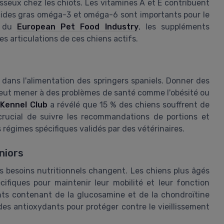
seux chez les chiots. Les vitamines A et E contribuent
acides gras oméga-3 et oméga-6 sont importants pour le
e du
European Pet Food Industry
, les suppléments
s articulations de ces chiens actifs.
s dans l'alimentation des springers spaniels. Donner des
 peut mener à des problèmes de santé comme l'obésité ou
e
Kennel Club
a révélé que 15 % des chiens souffrent de
crucial de suivre les recommandations de portions et
 régimes spécifiques validés par des vétérinaires.
niors
urs besoins nutritionnels changent. Les chiens plus âgés
ifiques pour maintenir leur mobilité et leur fonction
s contenant de la glucosamine et de la chondroïtine
 des antioxydants pour protéger contre le vieillissement