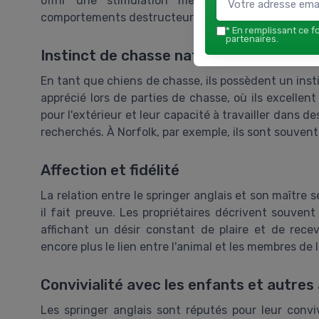
offrir une stimulation mentale suffisante po
comportements destructeurs.
*
En remplissant ce fo
partenaires.
Instinct de chasse naturel
En tant que chiens de chasse, ils possèdent un insti
apprécié lors de parties de chasse, où ils excellent
pour l'extérieur et leur capacité à travailler dans d
recherchés. À Norfolk, par exemple, ils sont souvent
Affection et fidélité
La relation entre le springer anglais et son maître s
il fait preuve. Les propriétaires décrivent souven
affichant un désir constant de plaire et de recev
encore plus le lien entre l'animal et les membres de l
Convivialité avec les enfants et autre
Les springer anglais sont réputés pour leur conviv