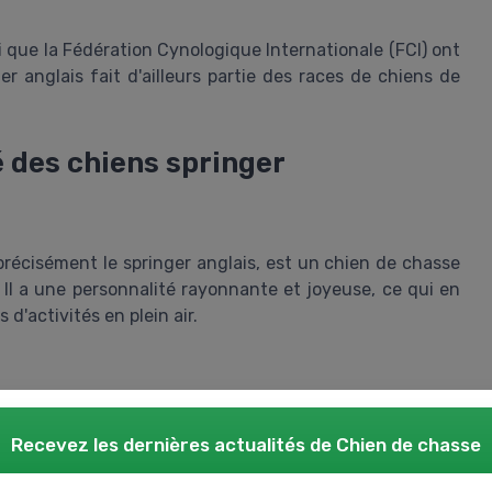
i que la Fédération Cynologique Internationale (FCI) ont
er anglais fait d'ailleurs partie des races de chiens de
 des chiens springer
s précisément le springer anglais, est un chien de chasse
 Il a une personnalité rayonnante et joyeuse, ce qui en
d'activités en plein air.
 Selon une étude menée par Stanley Coren, professeur de
 chiens les plus obéissantes. Ces chiens comprennent
Recevez les dernières actualités de
Chien de chasse
nt leur éducation. Toutefois, il est important de leur