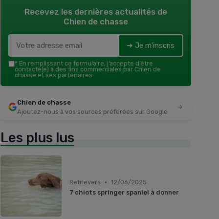
Recevez les dernières actualités de
Chien de chasse
➔ Je m'inscris
*
En remplissant ce formulaire, j’accepte d’être
contacté(e) à des fins commerciales par Chien de
chasse et ses partenaires.
Chien de chasse
Ajoutez-nous à vos sources préférées sur Google
Les plus lus
•
Retrievers
12/06/2025
7 chiots springer spaniel à donner