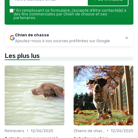
*
En remplissant ce formulaire, j’accepte d’être contacté(e) à
des fins commerciales par Chien de chasse et ses
partenaires.
Chien de chasse
Ajoutez-nous à vos sources préférées sur Google
Les plus lus
•
•
Retrievers
12/06/2025
Chiens de chasse au sanglier
12/06/2025