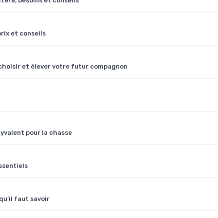
tère, besoins et conseils
ix et conseils
n choisir et élever votre futur compagnon
lyvalent pour la chasse
ssentiels
u’il faut savoir