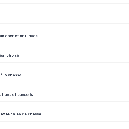
un cachet anti puce
ien choisir
à la chasse
tions et conseils
hez le chien de chasse