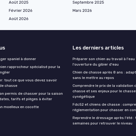
Août 2025
Septembre 2025
Février 2026
Mars 2026
Août 2026
lus
Les derniers articles
nger spaniel à donner
Préparer son chien au travail à l'eau
l'ouverture du gibier d'eau
ien rapprocheur spécialisé pour la
nglier
Chien de chasse après 8 ans : adapte
sans le mettre au repos
r: tout ce que vous devez savoir
 de chasse
Comprendre le prix de la validation
chasse et ses enjeux pour le chasse
on permis de chasser pour la saison
cynégétique
ates, tarifs et pièges à éviter
Fdc52 et chiens de chasse : compre
an moelleux en cocotte
réglementation pour chasser en con
Reprendre le dressage après l'été : 
semaines pour retrouver le niveau