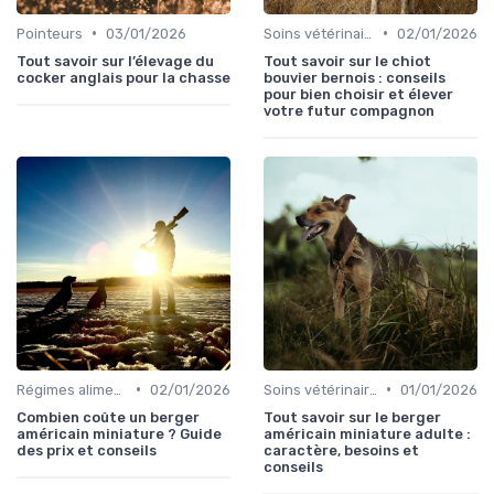
•
•
Pointeurs
03/01/2026
Soins vétérinaires pour chiens de chasse
02/01/2026
Tout savoir sur l’élevage du
Tout savoir sur le chiot
cocker anglais pour la chasse
bouvier bernois : conseils
pour bien choisir et élever
votre futur compagnon
•
•
Régimes alimentaires spécifiques
02/01/2026
Soins vétérinaires pour chiens de chasse
01/01/2026
Combien coûte un berger
Tout savoir sur le berger
américain miniature ? Guide
américain miniature adulte :
des prix et conseils
caractère, besoins et
conseils