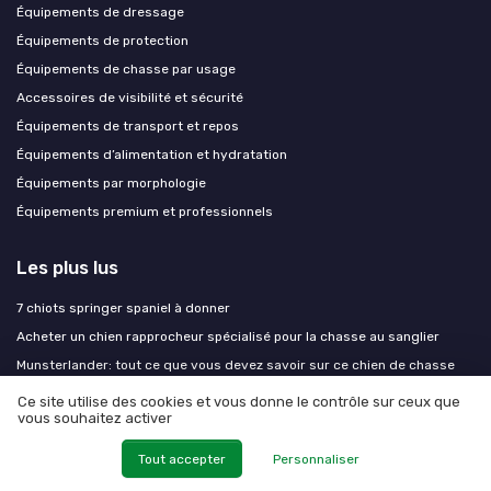
Équipements de dressage
Équipements de protection
Équipements de chasse par usage
Accessoires de visibilité et sécurité
Équipements de transport et repos
Équipements d’alimentation et hydratation
Équipements par morphologie
Équipements premium et professionnels
Les plus lus
7 chiots springer spaniel à donner
Acheter un chien rapprocheur spécialisé pour la chasse au sanglier
Munsterlander: tout ce que vous devez savoir sur ce chien de chasse
Renouveler son permis de chasser pour la saison 2026-2027 : dates,
Ce site utilise des cookies et vous donne le contrôle sur ceux que
tarifs et pièges à éviter
vous souhaitez activer
Recette faisan moelleux en cocotte
Tout accepter
Personnaliser