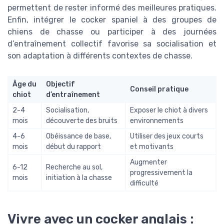
permettent de rester informé des meilleures pratiques.
Enfin, intégrer le cocker spaniel à des groupes de
chiens de chasse ou participer à des journées
d’entraînement collectif favorise sa socialisation et
son adaptation à différents contextes de chasse.
Âge du
Objectif
Conseil pratique
chiot
d’entraînement
2-4
Socialisation,
Exposer le chiot à divers
mois
découverte des bruits
environnements
4-6
Obéissance de base,
Utiliser des jeux courts
mois
début du rapport
et motivants
Augmenter
6-12
Recherche au sol,
progressivement la
mois
initiation à la chasse
difficulté
Vivre avec un cocker anglais :