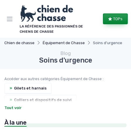
Panneau de gestion des cookies
TOPs
LA RÉFÉRENCE DES PASSIONNÉS DE
CHIENS DE CHASSE
Chien de chasse
Équipement de Chasse
Soins d'urgence
Blog
Soins d'urgence
Accéder aux autres catégories Équipement de Chasse :
»
Gilets et harnais
»
Colliers et dispositifs de suivi
Tout voir
»
Accessoires de transport
À la une
»
Nourriture et eau en déplacement