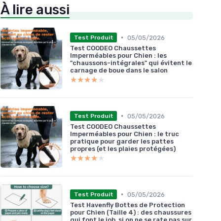
À lire aussi
•
05/05/2026
Test Produit
Test COODEO Chaussettes
Imperméables pour Chien : les
"chaussons-intégrales" qui évitent le
carnage de boue dans le salon
★★★★★
★★★★★
•
05/05/2026
Test Produit
Test COODEO Chaussettes
Imperméables pour Chien : le truc
pratique pour garder les pattes
propres (et les plaies protégées)
★★★★★
★★★★★
•
05/05/2026
Test Produit
Test Havenfly Bottes de Protection
pour Chien (Taille 4) : des chaussures
qui font le job, si on ne se rate pas sur