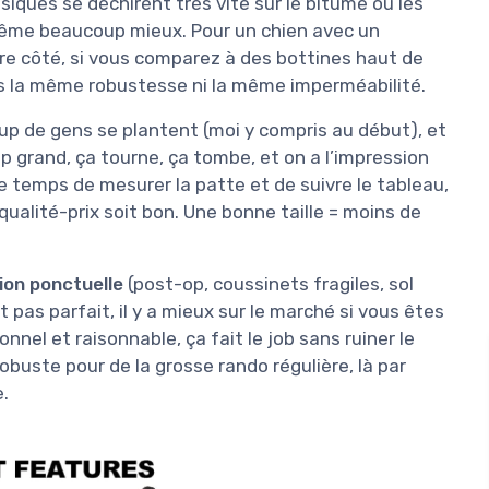
siques se déchirent très vite sur le bitume ou les
d même beaucoup mieux. Pour un chien avec un
tre côté, si vous comparez à des bottines haut de
as la même robustesse ni la même imperméabilité.
up de gens se plantent (moi y compris au début), et
rop grand, ça tourne, ça tombe, et on a l’impression
 le temps de mesurer la patte et de suivre le tableau,
qualité-prix soit bon. Une bonne taille = moins de
ion ponctuelle
(post-op, coussinets fragiles, sol
st pas parfait, il y a mieux sur le marché si vous êtes
nnel et raisonnable, ça fait le job sans ruiner le
robuste pour de la grosse rando régulière, là par
.