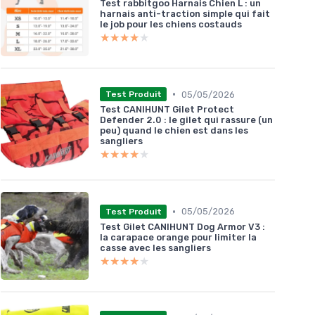
Test rabbitgoo Harnais Chien L : un
harnais anti-traction simple qui fait
le job pour les chiens costauds
★★★★★
★★★★★
•
05/05/2026
Test Produit
Test CANIHUNT Gilet Protect
Defender 2.0 : le gilet qui rassure (un
peu) quand le chien est dans les
sangliers
★★★★★
★★★★★
•
05/05/2026
Test Produit
Test Gilet CANIHUNT Dog Armor V3 :
la carapace orange pour limiter la
casse avec les sangliers
★★★★★
★★★★★