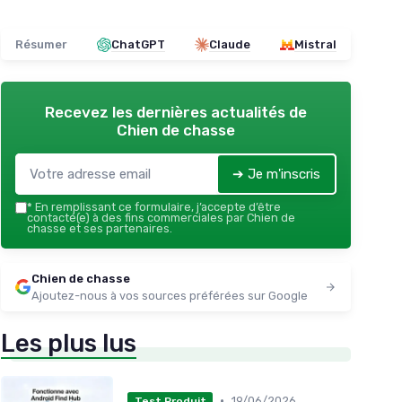
Résumer
ChatGPT
Claude
Mistral
Recevez les dernières actualités de
Chien de chasse
➔ Je m'inscris
*
En remplissant ce formulaire, j’accepte d’être
contacté(e) à des fins commerciales par Chien de
chasse et ses partenaires.
Chien de chasse
Ajoutez-nous à vos sources préférées sur Google
Les plus lus
•
19/06/2026
Test Produit