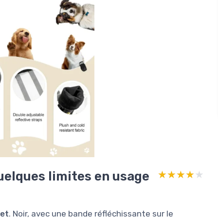
uelques limites en usage
★★★★★
★★★★★
ret
. Noir, avec une bande réfléchissante sur le