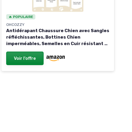
🔥 POPULAIRE
OHCOZZY
Antidérapant Chaussure Chien avec Sangles
réfléchissantes, Bottines Chien
imperméables, Semelles en Cuir résistant à
l'usure, protège-Pattes pour Petits, Moyens
et Grands Chiens 4 pièces(XL, Noir) XL Noir
Voir l'offre