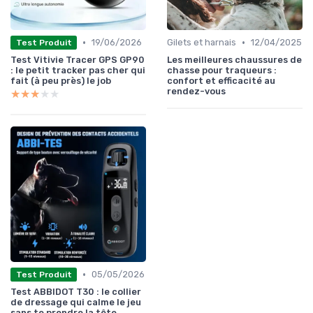
•
•
19/06/2026
Gilets et harnais
12/04/2025
Test Produit
Test Vitivie Tracer GPS GP90
Les meilleures chaussures de
: le petit tracker pas cher qui
chasse pour traqueurs :
fait (à peu près) le job
confort et efficacité au
rendez-vous
★★★★★
★★★★★
•
05/05/2026
Test Produit
Test ABBIDOT T30 : le collier
de dressage qui calme le jeu
sans te prendre la tête