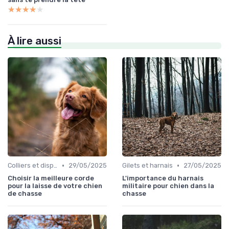
★★★★★
★★★★★
À lire aussi
•
•
Colliers et dispositifs de suivi
29/05/2025
Gilets et harnais
27/05/2025
Choisir la meilleure corde
L'importance du harnais
pour la laisse de votre chien
militaire pour chien dans la
de chasse
chasse