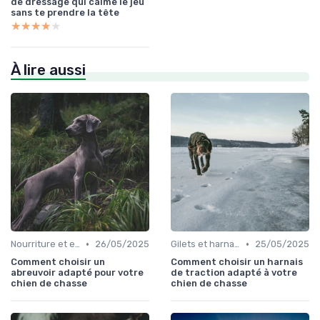
de dressage qui calme le jeu
sans te prendre la tête
★★★★★
★★★★★
À lire aussi
•
•
Nourriture et eau en déplacement
26/05/2025
Gilets et harnais
25/05/2025
Comment choisir un
Comment choisir un harnais
abreuvoir adapté pour votre
de traction adapté à votre
chien de chasse
chien de chasse