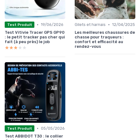
•
•
19/06/2026
Gilets et harnais
12/04/2025
Test Produit
Test Vitivie Tracer GPS GP90
Les meilleures chaussures de
: le petit tracker pas cher qui
chasse pour traqueurs :
fait (à peu près) le job
confort et efficacité au
rendez-vous
★★★★★
★★★★★
•
05/05/2026
Test Produit
Test ABBIDOT T30 : le collier