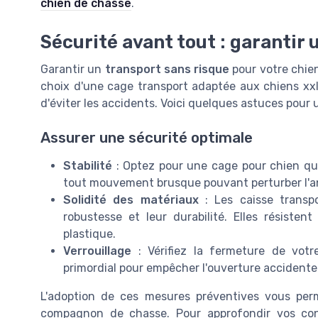
chien de chasse
.
Sécurité avant tout : garantir 
Garantir un
transport sans risque
pour votre chien
choix d'une
cage transport
adaptée aux chiens xxl
d'éviter les accidents. Voici quelques astuces pour
Assurer une sécurité optimale
Stabilité
: Optez pour une
cage pour
chien qui
tout mouvement brusque pouvant perturber l'ani
Solidité des matériaux
: Les
caisse transp
robustesse et leur durabilité. Elles résis
plastique.
Verrouillage
: Vérifiez la fermeture de vot
primordial pour empêcher l'ouverture accidentel
L'adoption de ces mesures préventives vous per
compagnon de chasse. Pour approfondir vos con