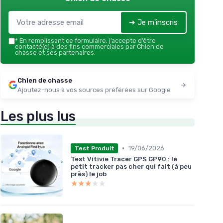
➔ Je m'inscris
*
En remplissant ce formulaire, j’accepte d’être
contacté(e) à des fins commerciales par Chien de
chasse et ses partenaires.
Chien de chasse
Ajoutez-nous à vos sources préférées sur Google
Les plus lus
•
19/06/2026
Test Produit
Test Vitivie Tracer GPS GP90 : le
petit tracker pas cher qui fait (à peu
près) le job
★★★★★
★★★★★