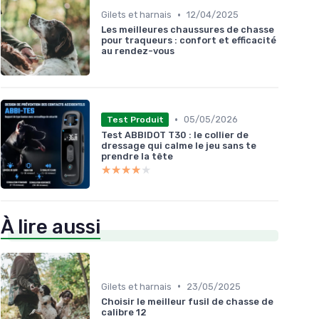
•
Gilets et harnais
12/04/2025
Les meilleures chaussures de chasse
pour traqueurs : confort et efficacité
au rendez-vous
•
05/05/2026
Test Produit
Test ABBIDOT T30 : le collier de
dressage qui calme le jeu sans te
prendre la tête
★★★★★
★★★★★
À lire aussi
•
Gilets et harnais
23/05/2025
Choisir le meilleur fusil de chasse de
calibre 12