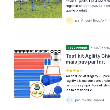
chien au jardin. Les 4 obstac
réglable est pratique, et le t
que le produit...
par Vincent Beaufort
•
05/05/20
Test Produit
Test kit Agility Ch
mais pas parfait
★★★★★
★★★★★
Au final, ce kit d’agility 70 
l’agility à la maison sans expl
parcours sympa : tunnel, slal
les fait réfléchir e...
par Roxane Dupont