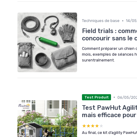
•
Techniques de base
14/0
Field trials : com
concourir sans le
Comment préparer un chien d’ar
mois, exemples de séances h
surentraînement.
•
06/05/20
Test Produit
Test PawHut Agilit
mais efficace pour
★★★★★
★★★★★
Au final, ce kit d’agility PawH