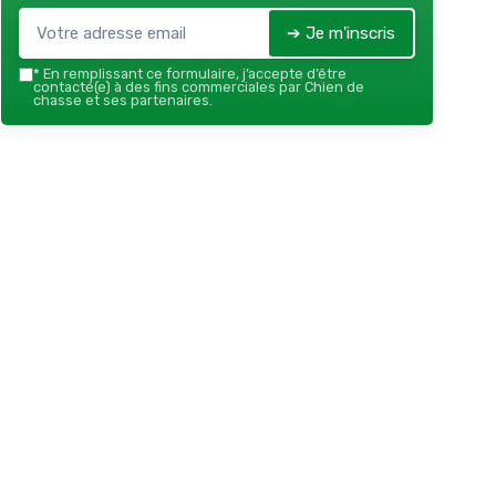
➔ Je m'inscris
*
En remplissant ce formulaire, j’accepte d’être
contacté(e) à des fins commerciales par Chien de
chasse et ses partenaires.