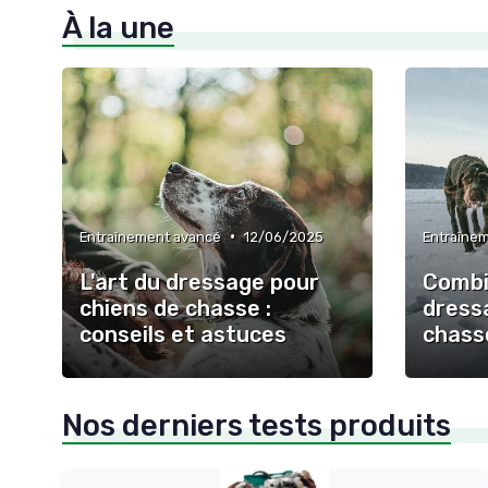
À la une
•
Entraînement avancé
12/06/2025
Entraîne
L'art du dressage pour
Combi
chiens de chasse :
dress
conseils et astuces
chass
Nos derniers tests produits