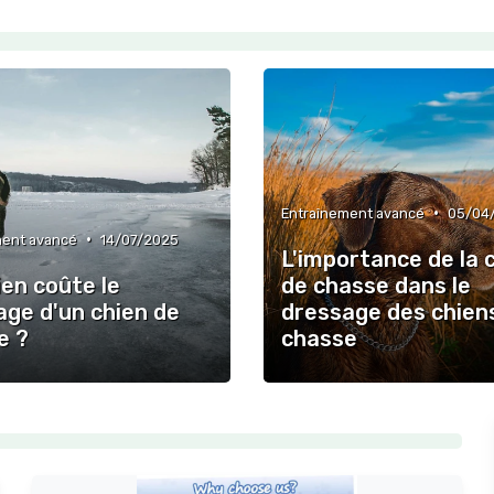
•
Entraînement avancé
05/04
•
ment avancé
14/07/2025
L'importance de la 
en coûte le
de chasse dans le
age d'un chien de
dressage des chien
e ?
chasse