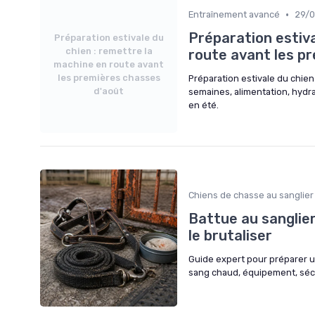
•
Entraînement avancé
29/
Préparation estiva
Préparation estivale du
chien : remettre la
route avant les p
machine en route avant
les premières chasses
Préparation estivale du chien
d'août
semaines, alimentation, hydra
en été.
Chiens de chasse au sanglier
Battue au sanglier
le brutaliser
Guide expert pour préparer un
sang chaud, équipement, sécur