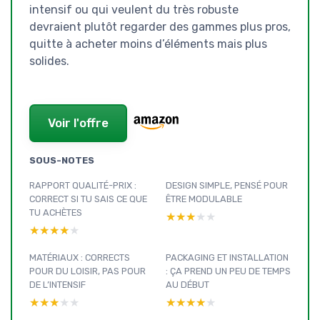
intensif ou qui veulent du très robuste
devraient plutôt regarder des gammes plus pros,
quitte à acheter moins d’éléments mais plus
solides.
Voir l'offre
SOUS-NOTES
RAPPORT QUALITÉ-PRIX :
DESIGN SIMPLE, PENSÉ POUR
CORRECT SI TU SAIS CE QUE
ÊTRE MODULABLE
TU ACHÈTES
★★★★★
★★★★★
★★★★★
★★★★★
MATÉRIAUX : CORRECTS
PACKAGING ET INSTALLATION
POUR DU LOISIR, PAS POUR
: ÇA PREND UN PEU DE TEMPS
DE L’INTENSIF
AU DÉBUT
★★★★★
★★★★★
★★★★★
★★★★★