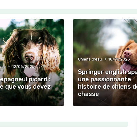
•
Chiens d'eau
10/01/2025
•
eau
12/06/2025
Springer english spa
epagneul picard :
une passionnante
ce que vous devez
histoire de chiens d
chasse