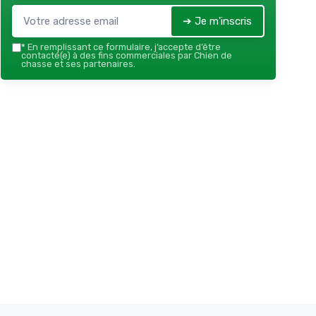
➔ Je m'inscris
*
En remplissant ce formulaire, j’accepte d’être
contacté(e) à des fins commerciales par Chien de
chasse et ses partenaires.