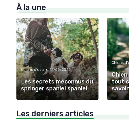
À la une
Chiens d'
•
Chiens d'eau
12/06/2025
Chien 
Les secrets méconnus du
tout 
springer spaniel spaniel
savoir
Les derniers articles