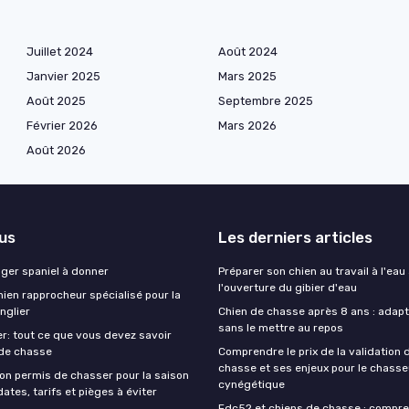
Juillet 2024
Août 2024
Janvier 2025
Mars 2025
Août 2025
Septembre 2025
Février 2026
Mars 2026
Août 2026
lus
Les derniers articles
nger spaniel à donner
Préparer son chien au travail à l'eau
l'ouverture du gibier d'eau
ien rapprocheur spécialisé pour la
nglier
Chien de chasse après 8 ans : adapte
sans le mettre au repos
r: tout ce que vous devez savoir
 de chasse
Comprendre le prix de la validation
chasse et ses enjeux pour le chasse
on permis de chasser pour la saison
cynégétique
ates, tarifs et pièges à éviter
Fdc52 et chiens de chasse : compre