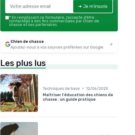
➔ Je m'inscris
*
En remplissant ce formulaire, j’accepte d’être
contacté(e) à des fins commerciales par Chien de
chasse et ses partenaires.
Chien de chasse
Ajoutez-nous à vos sources préférées sur Google
Les plus lus
•
Techniques de base
12/06/2025
Maîtriser l'éducation des chiens de
chasse : un guide pratique