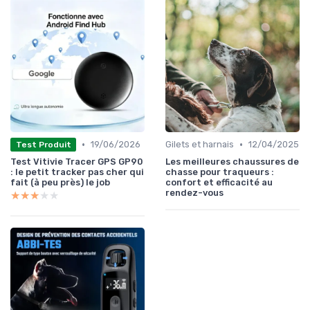
•
•
19/06/2026
Gilets et harnais
12/04/2025
Test Produit
Test Vitivie Tracer GPS GP90
Les meilleures chaussures de
: le petit tracker pas cher qui
chasse pour traqueurs :
fait (à peu près) le job
confort et efficacité au
rendez-vous
★★★★★
★★★★★