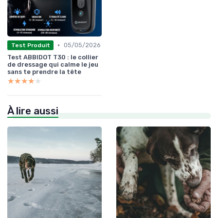
•
05/05/2026
Test Produit
Test ABBIDOT T30 : le collier
de dressage qui calme le jeu
sans te prendre la tête
★★★★★
★★★★★
À lire aussi