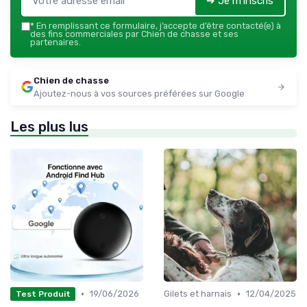
➔ Je m'inscris
*
En remplissant ce formulaire, j’accepte d’être contacté(e) à
des fins commerciales par Chien de chasse et ses
partenaires.
Chien de chasse
Ajoutez-nous à vos sources préférées sur Google
Les plus lus
•
•
19/06/2026
Gilets et harnais
12/04/2025
Test Produit