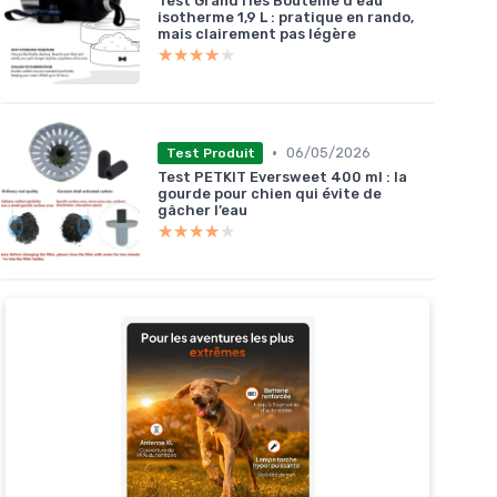
Test GrandTies Bouteille d'eau
isotherme 1,9 L : pratique en rando,
mais clairement pas légère
★★★★★
★★★★★
•
06/05/2026
Test Produit
Test PETKIT Eversweet 400 ml : la
gourde pour chien qui évite de
gâcher l’eau
★★★★★
★★★★★