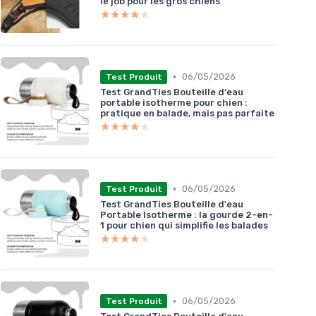
le job pour les gros chiens
★★★★★
★★★★★
•
06/05/2026
Test Produit
Test GrandTies Bouteille d'eau
portable isotherme pour chien :
pratique en balade, mais pas parfaite
★★★★★
★★★★★
•
06/05/2026
Test Produit
Test GrandTies Bouteille d'eau
Portable Isotherme : la gourde 2-en-
1 pour chien qui simplifie les balades
★★★★★
★★★★★
•
06/05/2026
Test Produit