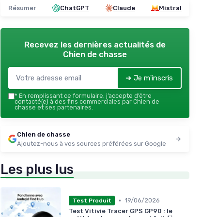
Résumer
ChatGPT
Claude
Mistral
Recevez les dernières actualités de
Chien de chasse
➔ Je m'inscris
*
En remplissant ce formulaire, j’accepte d’être
contacté(e) à des fins commerciales par Chien de
chasse et ses partenaires.
Chien de chasse
Ajoutez-nous à vos sources préférées sur Google
Les plus lus
•
19/06/2026
Test Produit
Test Vitivie Tracer GPS GP90 : le