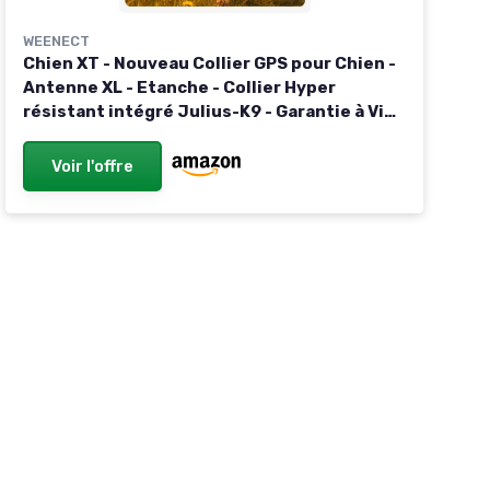
WEENECT
Chien XT - Nouveau Collier GPS pour Chien -
Antenne XL - Etanche - Collier Hyper
résistant intégré Julius-K9 - Garantie à Vie -
Abonnement requis (Rouge) Rouge Traceur
XT - Avec collier
Voir l'offre