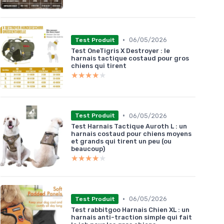
•
06/05/2026
Test Produit
Test OneTigris X Destroyer : le
harnais tactique costaud pour gros
chiens qui tirent
★★★★★
★★★★★
•
06/05/2026
Test Produit
Test Harnais Tactique Auroth L : un
harnais costaud pour chiens moyens
et grands qui tirent un peu (ou
beaucoup)
★★★★★
★★★★★
•
06/05/2026
Test Produit
Test rabbitgoo Harnais Chien XL : un
harnais anti-traction simple qui fait