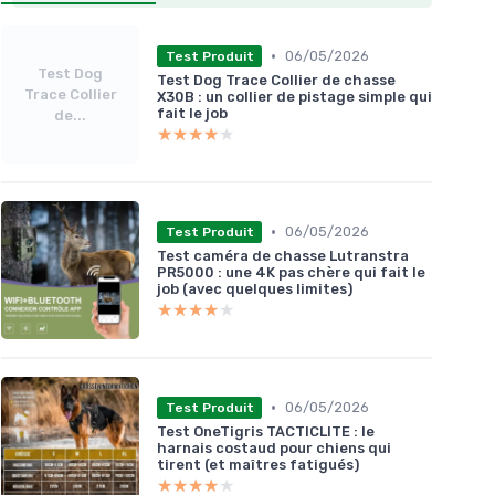
•
06/05/2026
Test Produit
Test Dog
Test Dog Trace Collier de chasse
Trace Collier
X30B : un collier de pistage simple qui
fait le job
de...
★★★★★
★★★★★
•
06/05/2026
Test Produit
Test caméra de chasse Lutranstra
PR5000 : une 4K pas chère qui fait le
job (avec quelques limites)
★★★★★
★★★★★
•
06/05/2026
Test Produit
Test OneTigris TACTICLITE : le
harnais costaud pour chiens qui
tirent (et maîtres fatigués)
★★★★★
★★★★★