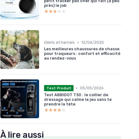
petit tracker pas cher qui fait (à peu
près) le job
★★★★★
★★★★★
•
Gilets et harnais
12/04/2025
Les meilleures chaussures de chasse
pour traqueurs : confort et efficacité
au rendez-vous
•
05/05/2026
Test Produit
Test ABBIDOT T30 : le collier de
dressage qui calme le jeu sans te
prendre la tête
★★★★★
★★★★★
À lire aussi