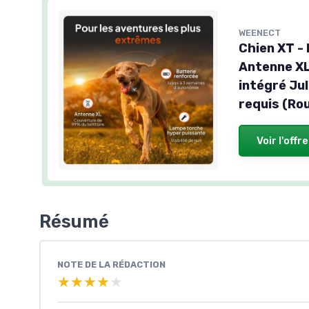
WEENECT
Chien XT - 
Antenne XL
intégré Ju
requis (Ro
Voir l'offre
Résumé
NOTE DE LA RÉDACTION
★★★★★
★★★★★