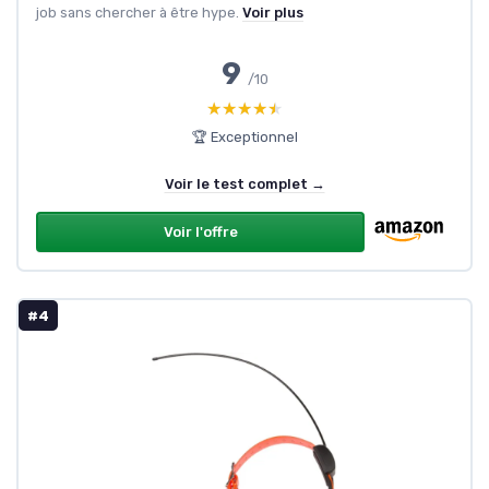
job sans chercher à être hype.
Voir plus
9
/10
★★★★★
★★★★★
🏆 Exceptionnel
Voir le test complet →
Voir l'offre
#4