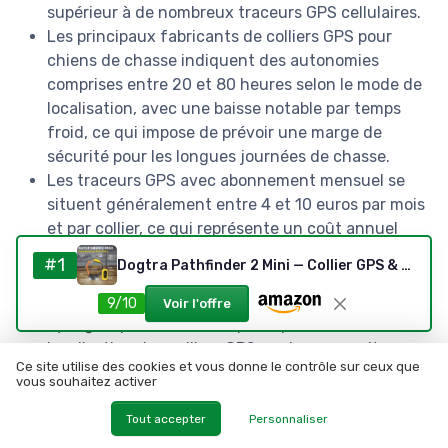
supérieur à de nombreux traceurs GPS cellulaires.
Les principaux fabricants de colliers GPS pour
chiens de chasse indiquent des autonomies
comprises entre 20 et 80 heures selon le mode de
localisation, avec une baisse notable par temps
froid, ce qui impose de prévoir une marge de
sécurité pour les longues journées de chasse.
Les traceurs GPS avec abonnement mensuel se
situent généralement entre 4 et 10 euros par mois
et par collier, ce qui représente un coût annuel
significatif pour les chasseurs qui équipent
#1
Dogtra Pathfinder 2 Mini — Collier GPS & Dressage
plusieurs chiens.
Les tests indépendants publiés par des magazines
9/10
Voir l'offre
cynégétiques montrent que la précision de
localisation des colliers GPS modernes se situe
Ce site utilise des cookies et vous donne le contrôle sur ceux que
souvent autour de 5 à 10 mètres en conditions
vous souhaitez activer
favorables, une marge suffisante pour retrouver
rapidement un chien de chasse en difficulté.
Tout accepter
Personnaliser
Les enquêtes menées auprès de chasseurs en