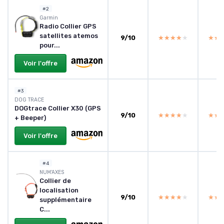
#2
Garmin
Radio Collier GPS
satellites atemos
9/10
★★★★★
★★★★★
★★
★★
pour...
Voir l'offre
#3
DOG TRACE
DOGtrace Collier X30 (GPS
9/10
★★★★★
★★★★★
★★
★★
+ Beeper)
Voir l'offre
#4
NUM'AXES
Collier de
localisation
9/10
★★★★★
★★★★★
★★
★★
supplémentaire
C...