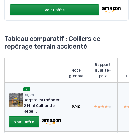
Voir l'offre
Tableau comparatif : Colliers de
repérage terrain accidenté
Rapport
Note
qualité-
globale
prix
Des
#1
Dogtra
Dogtra Pathfinder
2 Mini Collier de
9/10
★★★★★
★★★★★
★★
★★
Repé...
Voir l'offre