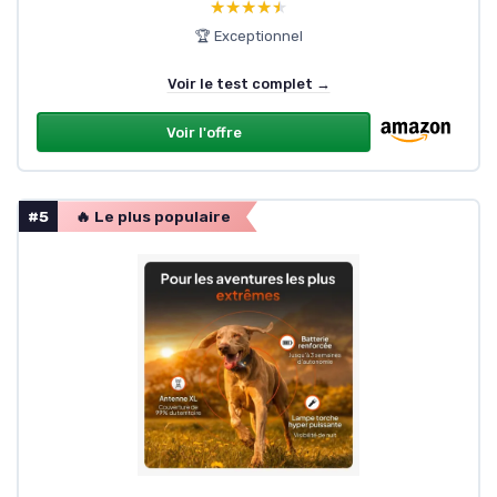
★★★★★
★★★★★
🏆 Exceptionnel
Voir le test complet →
Voir l'offre
#5
🔥 Le plus populaire