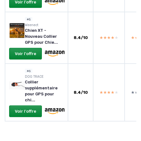
Voir l'offre
#5
Weenect
Chien XT -
Nouveau Collier
8.4/10
★★★★★
★★★★★
★★
★★
GPS pour Chie...
Voir l'offre
#6
DOG TRACE
Collier
supplémentaire
8.4/10
★★★★★
★★★★★
★★
★★
pour GPS pour
chi...
Voir l'offre