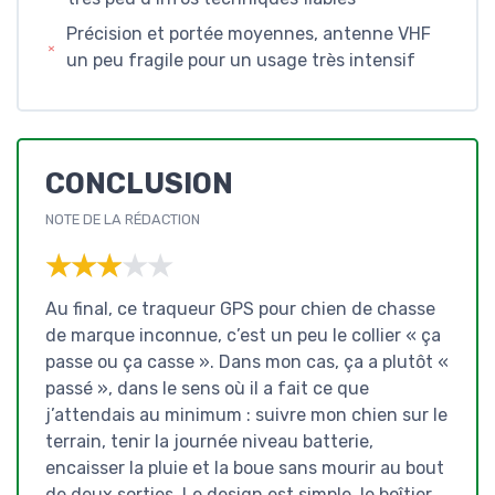
Précision et portée moyennes, antenne VHF
un peu fragile pour un usage très intensif
CONCLUSION
NOTE DE LA RÉDACTION
★★★★★
★★★★★
Au final, ce traqueur GPS pour chien de chasse
de marque inconnue, c’est un peu le collier « ça
passe ou ça casse ». Dans mon cas, ça a plutôt «
passé », dans le sens où il a fait ce que
j’attendais au minimum : suivre mon chien sur le
terrain, tenir la journée niveau batterie,
encaisser la pluie et la boue sans mourir au bout
de deux sorties. Le design est simple, le boîtier