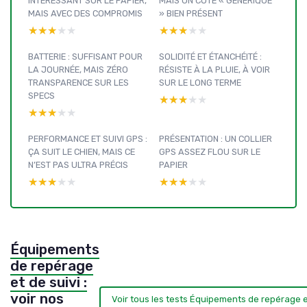
INTÉRESSANT SUR LE PAPIER,
MAIS UN CÔTÉ « GÉNÉRIQUE
MAIS AVEC DES COMPROMIS
» BIEN PRÉSENT
★★★★★
★★★★★
★★★★★
★★★★★
BATTERIE : SUFFISANT POUR
SOLIDITÉ ET ÉTANCHÉITÉ :
LA JOURNÉE, MAIS ZÉRO
RÉSISTE À LA PLUIE, À VOIR
TRANSPARENCE SUR LES
SUR LE LONG TERME
SPECS
★★★★★
★★★★★
★★★★★
★★★★★
PERFORMANCE ET SUIVI GPS :
PRÉSENTATION : UN COLLIER
ÇA SUIT LE CHIEN, MAIS CE
GPS ASSEZ FLOU SUR LE
N’EST PAS ULTRA PRÉCIS
PAPIER
★★★★★
★★★★★
★★★★★
★★★★★
Équipements
de repérage
et de suivi :
voir nos
Voir tous les tests Équipements de repérage e