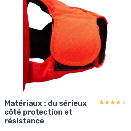
Matériaux : du sérieux
★★★★★
★★★★★
côté protection et
résistance