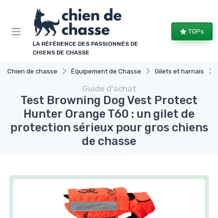
Panneau de gestion des cookies
TOPs
LA RÉFÉRENCE DES PASSIONNÉS DE
CHIENS DE CHASSE
Chien de chasse
Équipement de Chasse
Gilets et harnais
Guide d'achat
Test Browning Dog Vest Protect
Hunter Orange T60 : un gilet de
protection sérieux pour gros chiens
de chasse