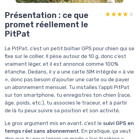
Présentation : ce que
★★★★★
★★★★★
promet réellement le
PitPat
Le PitPat, c’est un petit boîtier GPS pour chien qui se
fixe sur le collier. Il pèse autour de 10 g, donc c’est
vraiment léger, et il est annoncé comme 100%
étanche. Dedans, il y a une carte SIM intégrée « à vie
», donc pas besoin d’ajouter une carte ou de payer
un abonnement mensuel. Tu installes l’appli PitPat
sur ton smartphone, tu enregistres ton chien (race,
âge, poids, etc.), tu associes le traceur, et à partir
de là tu peux suivre sa position et son activité.
Le gros argument mis en avant, c’est le
suivi GPS en
temps réel sans abonnement
. En pratique, ça veut
dire que tu peux lancer un mode « live tracking »