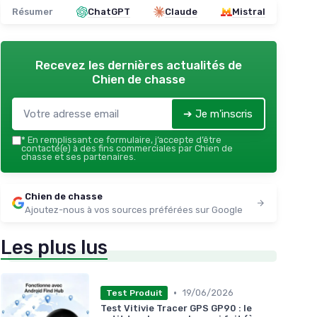
Résumer
ChatGPT
Claude
Mistral
Recevez les dernières actualités de
Chien de chasse
➔ Je m'inscris
*
En remplissant ce formulaire, j’accepte d’être
contacté(e) à des fins commerciales par Chien de
chasse et ses partenaires.
Chien de chasse
Ajoutez-nous à vos sources préférées sur Google
Les plus lus
•
19/06/2026
Test Produit
Test Vitivie Tracer GPS GP90 : le