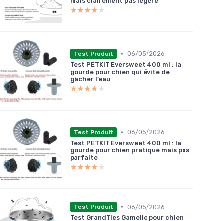
mais clairement pas légère
★★★★★
★★★★★
•
06/05/2026
Test Produit
Test PETKIT Eversweet 400 ml : la
gourde pour chien qui évite de
gâcher l’eau
★★★★★
★★★★★
•
06/05/2026
Test Produit
Test PETKIT Eversweet 400 ml : la
gourde pour chien pratique mais pas
parfaite
★★★★★
★★★★★
•
06/05/2026
Test Produit
Test GrandTies Gamelle pour chien