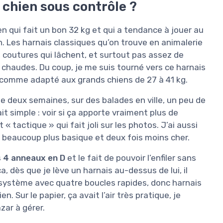
 chien sous contrôle ?
n qui fait un bon 32 kg et qui a tendance à jouer au
on. Les harnais classiques qu’on trouve en animalerie
nt, coutures qui lâchent, et surtout pas assez de
 chaudes. Du coup, je me suis tourné vers ce harnais
u comme adapté aux grands chiens de 27 à 41 kg.
 de deux semaines, sur des balades en ville, un peu de
it simple : voir si ça apporte vraiment plus de
« tactique » qui fait joli sur les photos. J’ai aussi
 beaucoup plus basique et deux fois moins cher.
s
4 anneaux en D
et le fait de pouvoir l’enfiler sans
a, dès que je lève un harnais au-dessus de lui, il
n système avec quatre boucles rapides, donc harnais
. Sur le papier, ça avait l’air très pratique, je
azar à gérer.