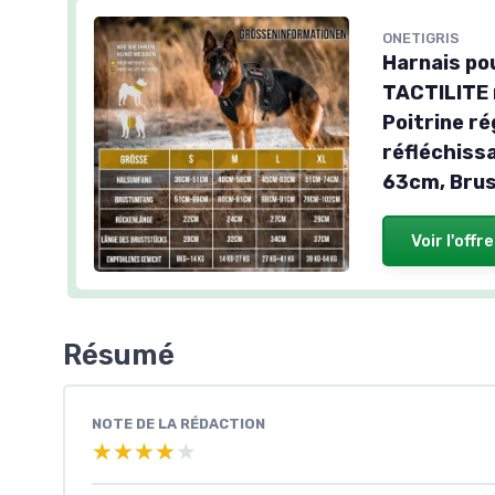
ONETIGRIS
Harnais po
TACTILITE r
Poitrine r
réfléchissa
63cm, Brus
Voir l'offre
Résumé
NOTE DE LA RÉDACTION
★★★★★
★★★★★