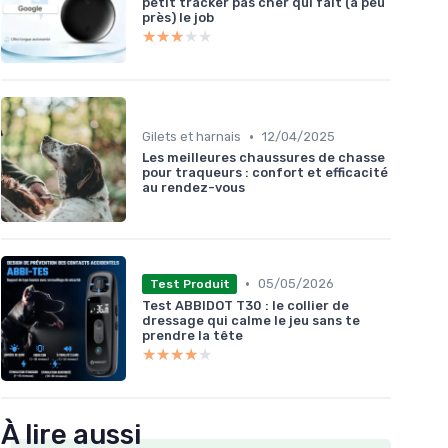
petit tracker pas cher qui fait (à peu
près) le job
★★★★★
★★★★★
•
Gilets et harnais
12/04/2025
Les meilleures chaussures de chasse
pour traqueurs : confort et efficacité
au rendez-vous
•
05/05/2026
Test Produit
Test ABBIDOT T30 : le collier de
dressage qui calme le jeu sans te
prendre la tête
★★★★★
★★★★★
À lire aussi