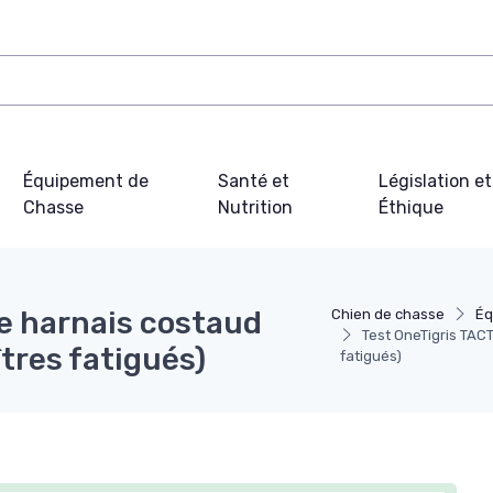
Équipement de
Santé et
Législation et
Chasse
Nutrition
Éthique
le harnais costaud
Chien de chasse
Éq
Test OneTigris TACT
îtres fatigués)
fatigués)