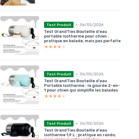
•
06/05/2026
Test Produit
Test GrandTies Bouteille d'eau
portable isotherme pour chien :
pratique en balade, mais pas parfaite
★★★★★
★★★★★
•
06/05/2026
Test Produit
Test GrandTies Bouteille d'eau
Portable Isotherme : la gourde 2-en-
1 pour chien qui simplifie les balades
★★★★★
★★★★★
•
06/05/2026
Test Produit
Test GrandTies Bouteille d'eau
isotherme 1,9 L : pratique en rando,