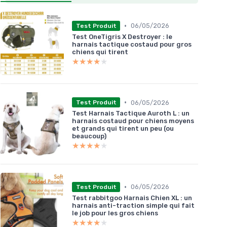
•
06/05/2026
Test Produit
Test OneTigris X Destroyer : le
harnais tactique costaud pour gros
chiens qui tirent
★★★★★
★★★★★
•
06/05/2026
Test Produit
Test Harnais Tactique Auroth L : un
harnais costaud pour chiens moyens
et grands qui tirent un peu (ou
beaucoup)
★★★★★
★★★★★
•
06/05/2026
Test Produit
Test rabbitgoo Harnais Chien XL : un
harnais anti-traction simple qui fait
le job pour les gros chiens
★★★★★
★★★★★