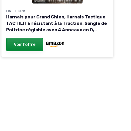
ONETIGRIS
Harnais pour Grand Chien, Harnais Tactique
TACTILITE résistant à la Traction, Sangle de
Poitrine réglable avec 4 Anneaux en D,
Bandes réfléchissantes, Noir, Taille L L:27-
41kg(Hals:45-63cm, Brust:68-91cm) Noir
Voir l'offre