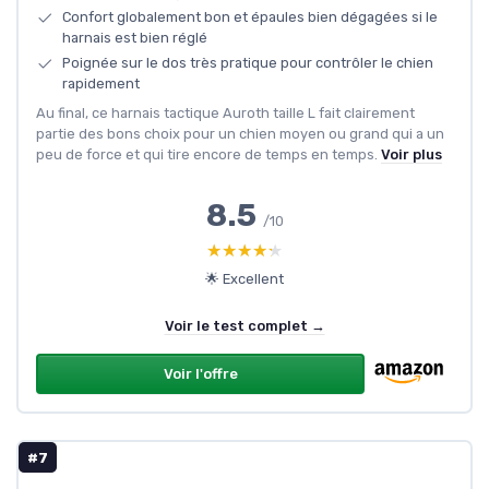
Confort globalement bon et épaules bien dégagées si le
harnais est bien réglé
Poignée sur le dos très pratique pour contrôler le chien
rapidement
Au final, ce harnais tactique Auroth taille L fait clairement
partie des bons choix pour un chien moyen ou grand qui a un
peu de force et qui tire encore de temps en temps.
Voir plus
8.5
/10
★★★★★
★★★★★
🌟 Excellent
Voir le test complet →
Voir l'offre
#7