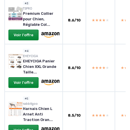
#3
TSPRO
Premium Collier
pour Chien,
8.6/10
★★★★★
★★★★★
★★
★★
Réglable Col...
Voir l'offre
#4
EHEYCIGA
EHEYCIGA Panier
Chien XXL Grande
8.6/10
★★★★★
★★★★★
★★
★★
Taille...
Voir l'offre
#5
rabbitgoo
Harnais Chien L
Arnet Anti
8.5/10
★★★★★
★★★★★
★★
★★
Traction Oran...