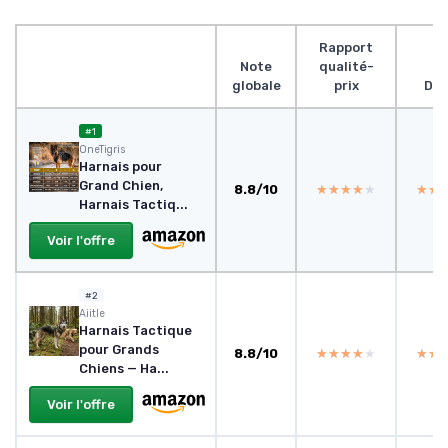
Rapport
Note
qualité-
globale
prix
Des
#1
OneTigris
Harnais pour
Grand Chien,
8.8/10
★★★★★
★★★★★
★★
★★
Harnais Tactiq...
Voir l'offre
#2
Aiitle
Harnais Tactique
pour Grands
8.8/10
★★★★★
★★★★★
★★
★★
Chiens — Ha...
Voir l'offre