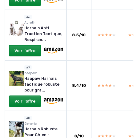
Voir l'offre
#6
Auroth
Harnais Anti
Traction Tactique,
8.5/10
★★★★★
★★★★★
★★
★★
Respiran...
Voir l'offre
#7
haapaw
Haapaw Harnais
tactique robuste
8.4/10
★★★★★
★★★★★
★★
★★
pour gra...
Voir l'offre
#8
Generic
Harnais Robuste
Pour Chien -
8/10
★★★★★
★★★★★
★★
★★