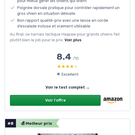
pour mieux gérer les chiens qui tirent
Poignée dorsale pratique pour contrôler rapidement un
gros chien en situation délicate
Bon rapport qualité-prix avec une laisse en corde
d’escalade incluse et vraiment utilisable
Au final, ce harnais tactique Haapaw pour grands chiens fait
plutôt bien le job pour le prix.
Voir plus
8.4
/10
★★★★★
★★★★★
🌟 Excellent
Voir le test complet →
Voir l'offre
#8
💰 Meilleur prix