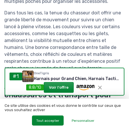
multiples poches pour organiser les accessoires.
Dans tous les cas, la tenue du chasseur doit offrir une
grande liberté de mouvement pour suivre un chien
lancé à pleine vitesse. Les couleurs vives sur certains
accessoires, comme les casquettes ou les gilets,
améliorent la visibilité mutuelle entre chiens et
humains. Une bonne correspondance entre taille de
vêtements, choix réfléchi de couleurs et matières
respirantes contribue à un retour d’expérience positif
après chaque journée de travail sur le terrain.
OneTigris
#1
Harnais pour Grand Chien, Harnais Tactique TACTILITE résistant à la Traction, Sangle de Poitrine réglable avec 4 Anneaux en D, Bandes réfléchissantes, Noir, Taille L L:27-41kg(Hals:45-63cm, Brust:68-91cm) Noir
Accessoires techniques,
8.8/10
Voir l'offre
chaussures et transport pour
chiens de grande taille
Ce site utilise des cookies et vous donne le contrôle sur ceux que
vous souhaitez activer
Au‑delà des gilets et harnais, les meilleurs
Tout accepter
Personnaliser
équipements grande taille incluent une gamme
complète d’accessoires techniques pour le chien et son