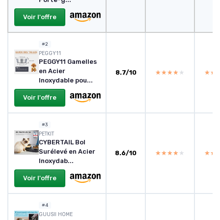
Voir l'offre
#2
PEGGY11
PEGGY11 Gamelles
en Acier
8.7/10
★★★★★
★★★★★
★★
★★
Inoxydable pou...
Voir l'offre
#3
PETKIT
CYBERTAIL Bol
Surélevé en Acier
8.6/10
★★★★★
★★★★★
★★
★★
Inoxydab...
Voir l'offre
#4
GUUSII HOME