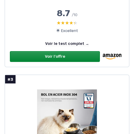
8.7
/10
★★★★★
★★★★★
🌟 Excellent
Voir le test complet →
Voir l'offre
#3