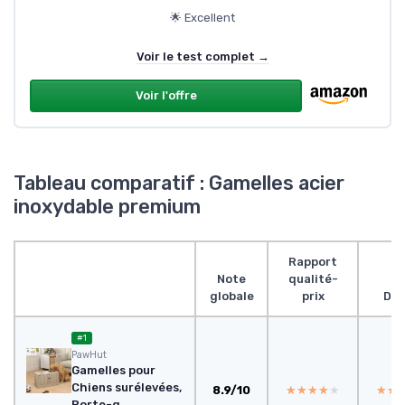
🌟 Excellent
Voir le test complet →
Voir l'offre
Tableau comparatif : Gamelles acier
inoxydable premium
Rapport
Note
qualité-
globale
prix
Des
#1
‎PawHut
Gamelles pour
Chiens surélevées,
8.9/10
★★★★★
★★★★★
★★
★★
Porte-g...