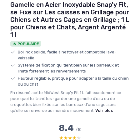
Gamelle en Acier Inoxydable Snap'y Fit,
se Fixe sur Les caisses en Grillage pour
Chiens et Autres Cages en Grillage ; 1 L
pour Chiens et Chats, Argent Argenté
1 l
🔥 POPULAIRE
Bol inox solide, facile à nettoyer et compatible lave-
vaisselle
Système de fixation qui tient bien sur les barreaux et
limite fortement les renversements
Hauteur réglable, pratique pour adapter à la taille du chien
ou du chat
En résumé, cette MidWest Snap’y Fit 1 L fait exactement ce
pour quoi tu l’achètes : garder une gamelle d’eau ou de
croquettes bien fixée sur les barreaux d’une cage, sans
qu’elle se renverse au moindre mouvement.
Voir plus
8.4
/10
★★★★★
★★★★★