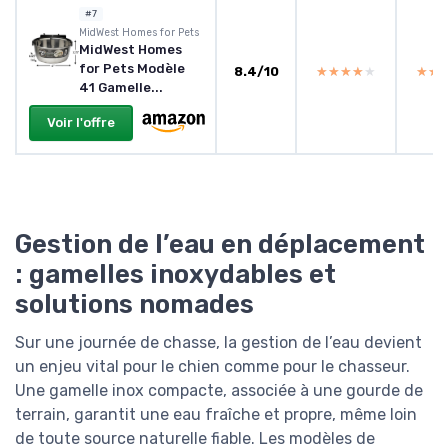
#7
MidWest Homes for Pets
MidWest Homes
for Pets Modèle
8.4/10
★★★★★
★★★★★
★★
★★
41 Gamelle...
Voir l'offre
Gestion de l’eau en déplacement
: gamelles inoxydables et
solutions nomades
Sur une journée de chasse, la gestion de l’eau devient
un enjeu vital pour le chien comme pour le chasseur.
Une gamelle inox compacte, associée à une gourde de
terrain, garantit une eau fraîche et propre, même loin
de toute source naturelle fiable. Les modèles de