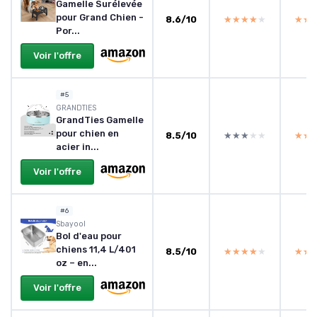
Gamelle Surélevée
pour Grand Chien -
8.6/10
★★★★★
★★★★★
★★
★★
Por...
Voir l'offre
#5
GRANDTIES
GrandTies Gamelle
pour chien en
8.5/10
★★★★★
★★★★★
★★
★★
acier in...
Voir l'offre
#6
Sbayool
Bol d'eau pour
chiens 11,4 L/401
8.5/10
★★★★★
★★★★★
★★
★★
oz – en...
Voir l'offre