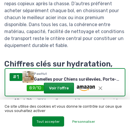
repas copieux après la chasse. D’autres préfèrent
acheter séparément chaque bol, en choisissant pour
chacun le meilleur acier inox ou inox premium
disponible. Dans tous les cas, la cohérence entre
matériau, capacité, facilité de nettoyage et conditions
de transport reste le critère central pour constituer un
équipement durable et fiable.
Chiffres clés sur hydratation,
alimentation et gamelles pour
PawHut
#1
chiens de chasse
Gamelles pour Chiens surélevées, Porte-gamelles surélevé avec Rangement de 40L, 2 Bols en Acier Inoxydable de 2L, Alimentation Lente, antidérapante, Convient aux Grands Chiens, chêne
8.9/10
Voir l'offre
Un chien de chasse peut boire en moyenne entre
40 et 70 millilitres d’eau par kilogramme de poids
Ce site utilise des cookies et vous donne le contrôle sur ceux que
corporel et par jour selon les recommandations
vous souhaitez activer
vétérinaires courantes, avec une augmentation
significative lors des efforts prolongés.
Tout accepter
Personnaliser
Les études vétérinaires disponibles indiquent que