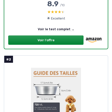
8.9
/10
★★★★★
★★★★★
🌟 Excellent
Voir le test complet →
Voir l'offre
#2