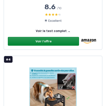
8.6
/10
★★★★★
★★★★★
🌟 Excellent
Voir le test complet →
Voir l'offre
#4