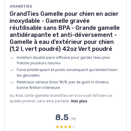
GRANDTIES
GrandTies Gamelle pour chien en acier
inoxydable - Gamelle gravée
réutilisable sans BPA - Grande gamelle
antidérapante et anti-déversement -
Gamelle à eau d'extérieur pour chien
(1,2 l, vert poudré) 42oz Vert poudré
Isolation double paroi efficace pour garder l’eau plus
fraîche plusieurs heures
Fond antidérapant et poids conséquent qui limitent bien
les glissades
Matériaux sérieux (inox 18/8, pas de goût ni d’odeur,
bonne finition intérieure
Au final, cette gamelle GrandTies en inox isolé fait bien ce
qu’elle promet, sans être parfaite.
Voir plus
8.5
/10
★★★★★
★★★★★