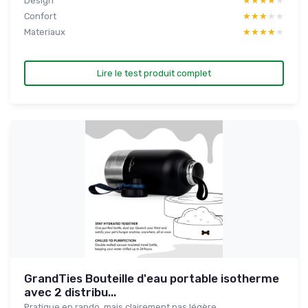
Design
★★★★★
★★★★★
Confort
★★★★★
★★★★★
Materiaux
★★★★★
★★★★★
Lire le test produit complet
GrandTies Bouteille d'eau portable isotherme
avec 2 distribu...
Pratique en rando, mais clairement pas légère