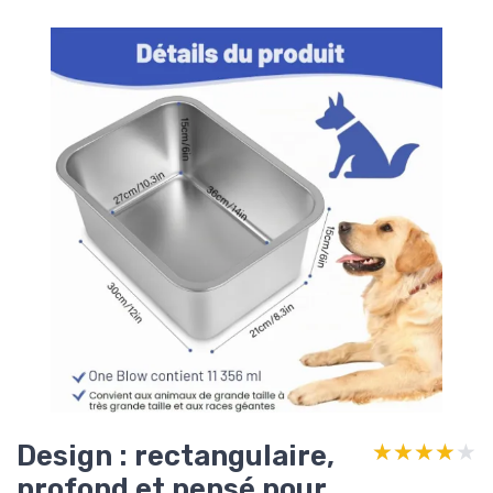
Design : rectangulaire,
★★★★★
★★★★★
profond et pensé pour