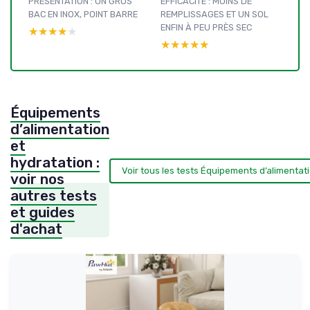
PRÉSENTATION : UN GROS
EFFICACITÉ : MOINS DE
BAC EN INOX, POINT BARRE
REMPLISSAGES ET UN SOL
ENFIN À PEU PRÈS SEC
★★★★★
★★★★★
★★★★★
★★★★★
Équipements
d’alimentation
et
hydratation :
Voir tous les tests Équipements d’alimentat
voir nos
autres tests
et guides
d'achat