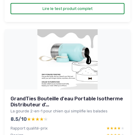
Lire le test produit complet
GrandTies Bouteille d'eau Portable Isotherme
Distributeur d'...
La gourde 2-en-1 pour chien qui simplifie les balades
8.5/10
★★★★★
★★★★★
Rapport qualité-prix
★★★★★
★★★★★