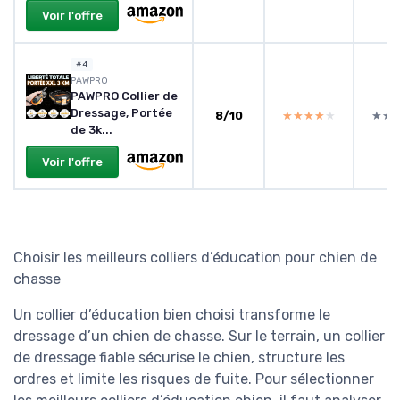
Voir l'offre
#4
PAWPRO
PAWPRO Collier de
Dressage, Portée
8/10
★★★★★
★★★★★
★★
★★
de 3k...
Voir l'offre
Choisir les meilleurs colliers d’éducation pour chien de
chasse
Un collier d’éducation bien choisi transforme le
dressage d’un chien de chasse. Sur le terrain, un collier
de dressage fiable sécurise le chien, structure les
ordres et limite les risques de fuite. Pour sélectionner