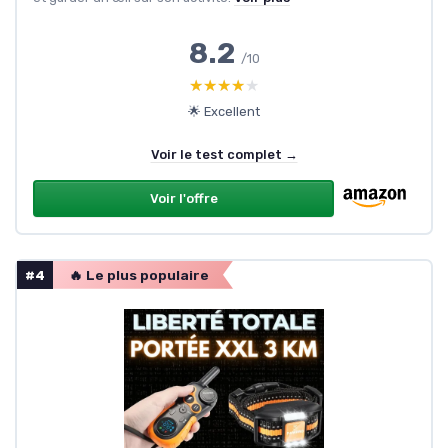
8.2
/10
★★★★★
★★★★★
🌟 Excellent
Voir le test complet →
Voir l'offre
#4
🔥 Le plus populaire