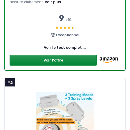
rassure clairement.
Voir plus
9
/10
★★★★★
★★★★★
🏆 Exceptionnel
Voir le test complet →
Voir l'offre
#2