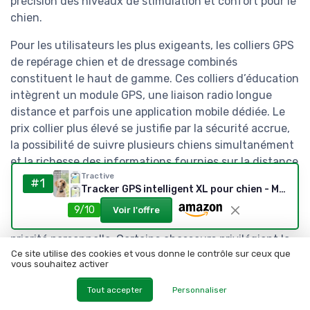
précision des niveaux de stimulation et confort pour le
chien.
Pour les utilisateurs les plus exigeants, les colliers GPS
de repérage chien et de dressage combinés
constituent le haut de gamme. Ces colliers d’éducation
intègrent un module GPS, une liaison radio longue
distance et parfois une application mobile dédiée. Le
prix collier plus élevé se justifie par la sécurité accrue,
la possibilité de suivre plusieurs chiens simultanément
et la richesse des informations fournies sur la distance
Tractive
et la trajectoire.
#1
Tracker GPS intelligent XL pour chien - Modèle 2026 - Localisation GPS en direct - Alarme de course et avertissements de santé - Surveillance des signes vitaux - Longue durée de vie de la
Lorsqu’on compare plusieurs colliers d’éducation, il est
9/10
Voir l'offre
utile de classer les options par ordre décroissant de
priorité personnelle. Certains chasseurs privilégient la
Ce site utilise des cookies et vous donne le contrôle sur ceux que
portée maximale, d’autres la finesse des niveaux de
vous souhaitez activer
stimulation, d’autres encore la compacité du collier
chien. Établir une liste claire de critères permet de
Tout accepter
Personnaliser
choisir le collier d’éducation chien le plus adapté, sans