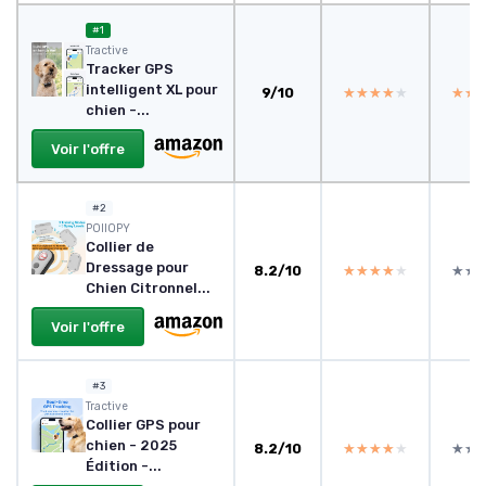
#1
Tractive
Tracker GPS
intelligent XL pour
9/10
★★★★★
★★★★★
★★
★★
chien -...
Voir l'offre
#2
POIIOPY
Collier de
Dressage pour
8.2/10
★★★★★
★★★★★
★★
★★
Chien Citronnel...
Voir l'offre
#3
Tractive
Collier GPS pour
chien - 2025
8.2/10
★★★★★
★★★★★
★★
★★
Édition -...