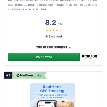
Au final, ce collier de dressage à la citronnelle P-520, c’est un
outil pratique pour le dressage manuel, mais ce n’est pas une
solution miracle.
Voir plus
8.2
/10
★★★★★
★★★★★
🌟 Excellent
Voir le test complet →
Voir l'offre
#3
💰 Meilleur prix