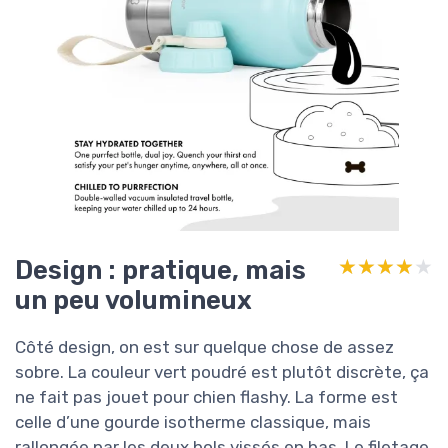
Design : pratique, mais
★★★★★
★★★★★
un peu volumineux
Côté design, on est sur quelque chose de assez
sobre. La couleur vert poudré est plutôt discrète, ça
ne fait pas jouet pour chien flashy. La forme est
celle d’une gourde isotherme classique, mais
rallongée par les deux bols vissés en bas. Le filetage