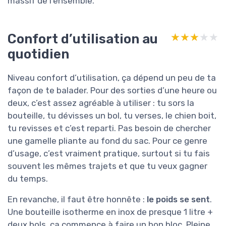
massif de l’ensemble.
Confort d’utilisation au
★★★★★
★★★★★
quotidien
Niveau confort d’utilisation, ça dépend un peu de ta
façon de te balader. Pour des sorties d’une heure ou
deux, c’est assez agréable à utiliser : tu sors la
bouteille, tu dévisses un bol, tu verses, le chien boit,
tu revisses et c’est reparti. Pas besoin de chercher
une gamelle pliante au fond du sac. Pour ce genre
d’usage, c’est vraiment pratique, surtout si tu fais
souvent les mêmes trajets et que tu veux gagner
du temps.
En revanche, il faut être honnête :
le poids se sent
.
Une bouteille isotherme en inox de presque 1 litre +
deux bols, ça commence à faire un bon bloc. Pleine,