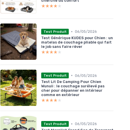
cherche du confort
★★★★★
★★★★★
•
06/05/2026
Test Produit
Test Générique KUDES pour Chien : un
matelas de couchage pliable qui fait
le job sans faire rêver
★★★★★
★★★★★
•
06/05/2026
Test Produit
Test Lit De Camping Pour Chien
Wunuii : le couchage surélevé pas
cher pour dépanner en intérieur
comme en extérieur
★★★★★
★★★★★
•
06/05/2026
Test Produit