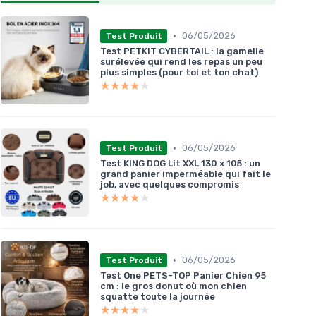
•
06/05/2026
Test Produit
Test PETKIT CYBERTAIL : la gamelle
surélevée qui rend les repas un peu
plus simples (pour toi et ton chat)
★★★★★
★★★★★
•
06/05/2026
Test Produit
Test KING DOG Lit XXL 130 x 105 : un
grand panier imperméable qui fait le
job, avec quelques compromis
★★★★★
★★★★★
•
06/05/2026
Test Produit
Test One PETS-TOP Panier Chien 95
cm : le gros donut où mon chien
squatte toute la journée
★★★★★
★★★★★