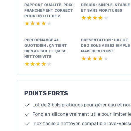
RAPPORT QUALITÉ-PRIX :
DESIGN : SIMPLE, STABLE
FRANCHEMENT CORRECT
ET SANS FIORITURES
POUR UN LOT DE 2
★★★★★
★★★★★
★★★★★
★★★★★
PERFORMANCE AU
PRÉSENTATION : UN LOT
QUOTIDIEN : ÇA TIENT
DE 2 BOLS ASSEZ SIMPLE
BIEN AU SOL ET ÇA SE
MAIS BIEN PENSÉ
NETTOIE VITE
★★★★★
★★★★★
★★★★★
★★★★★
POINTS FORTS
Lot de 2 bols pratiques pour gérer eau et no
Fond en silicone vraiment utile pour limiter l
Inox facile à nettoyer, compatible lave-vais