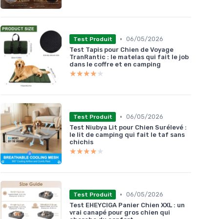
•
06/05/2026
Test Produit
Test Tapis pour Chien de Voyage
TranRantic : le matelas qui fait le job
dans le coffre et en camping
★★★★★
★★★★★
•
06/05/2026
Test Produit
Test Niubya Lit pour Chien Surélevé :
le lit de camping qui fait le taf sans
chichis
★★★★★
★★★★★
•
06/05/2026
Test Produit
Test EHEYCIGA Panier Chien XXL : un
vrai canapé pour gros chien qui