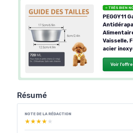
⭐ TRÈS BIEN N
PEGGY11 Ga
Antidérapa
Alimentair
Vaisselle, 
acier inoxy
Voir l'offre
Résumé
NOTE DE LA RÉDACTION
★★★★★
★★★★★