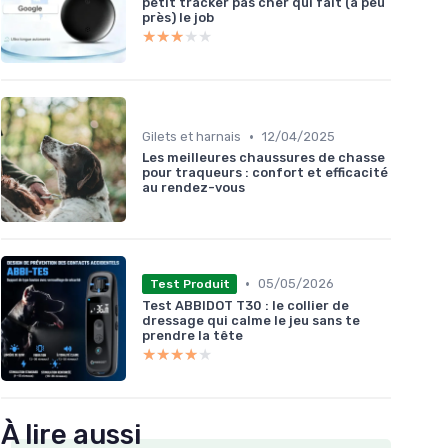
petit tracker pas cher qui fait (à peu
près) le job
★★★★★
★★★★★
•
Gilets et harnais
12/04/2025
Les meilleures chaussures de chasse
pour traqueurs : confort et efficacité
au rendez-vous
•
05/05/2026
Test Produit
Test ABBIDOT T30 : le collier de
dressage qui calme le jeu sans te
prendre la tête
★★★★★
★★★★★
À lire aussi