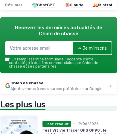
Résumer
ChatGPT
Claude
Mistral
Recevez les dernières actualités de
Chien de chasse
➔ Je m'inscris
*
En remplissant ce formulaire, j’accepte d’être
contacté(e) à des fins commerciales par Chien de
chasse et ses partenaires.
Chien de chasse
Ajoutez-nous à vos sources préférées sur Google
Les plus lus
•
19/06/2026
Test Produit
Test Vitivie Tracer GPS GP90 : le