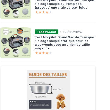
Test Morpilot Grand Sac de Transport
: la cage souple qui remplace
(presque) une vraie caisse rigide
★★★★★
★★★★★
•
06/05/2026
Test Produit
Test Morpilot Grand Sac de Transport
: la cage souple pratique pour les
week-ends avec un chien de taille
moyenne
★★★★★
★★★★★