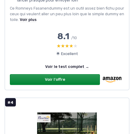
lancer pratique pour envoyer loin
Ce Romneys Fasanendummy est un outil assez bien fichu pour
ceux qui veulent aller un peu plus loin que le simple dummy en
toile.
Voir plus
8.1
/10
★★★★★
★★★★★
🌟 Excellent
Voir le test complet →
Voir l'offre
#4