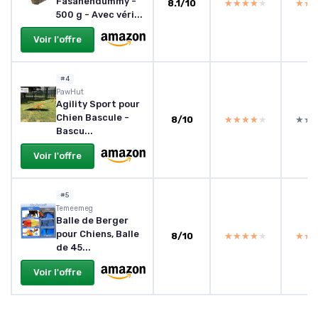
Fasanendummy -
8.1/10
★★★★★
★★★★★
★★
★★
500 g - Avec véri...
Voir l'offre
#4
PawHut
Agility Sport pour
Chien Bascule -
8/10
★★★★★
★★★★★
★★
★★
Bascu...
Voir l'offre
#5
Temeemeg
Balle de Berger
pour Chiens, Balle
8/10
★★★★★
★★★★★
★★
★★
de 45...
Voir l'offre