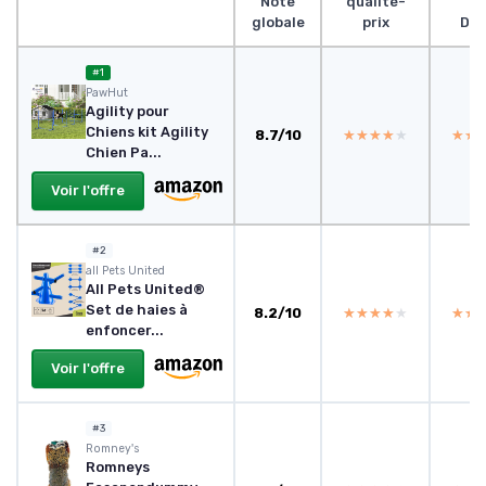
Note
qualité-
globale
prix
Des
#1
PawHut
Agility pour
Chiens kit Agility
8.7/10
★★★★★
★★★★★
★★
★★
Chien Pa...
Voir l'offre
#2
all Pets United
All Pets United®
Set de haies à
8.2/10
★★★★★
★★★★★
★★
★★
enfoncer...
Voir l'offre
#3
Romney's
Romneys