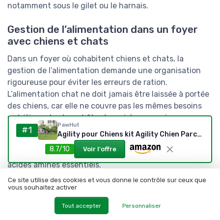
notamment sous le gilet ou le harnais.
Gestion de l’alimentation dans un foyer
avec chiens et chats
Dans un foyer où cohabitent chiens et chats, la
gestion de l’alimentation demande une organisation
rigoureuse pour éviter les erreurs de ration.
L’alimentation chat ne doit jamais être laissée à portée
des chiens, car elle ne couvre pas les mêmes besoins
nutritionnels et peut être trop riche en graisses pour
PawHut
#1
un petit chien. Inversement, un chat qui consomme
Agility pour Chiens kit Agility Chien Parcours Agility Chien Set de 4 Obstacles Professionnels Hauteur réglable avec système de Maintien au Sol 99L x 65l x 94H cm Sac Transport fourni Bleu
régulièrement de l’alimentation chien risque des
8.7/10
Voir l'offre
carences à moyen terme, notamment en certains
acides aminés essentiels.
Ce site utilise des cookies et vous donne le contrôle sur ceux que
Pour simplifier le quotidien, certains propriétaires
vous souhaitez activer
optent pour un coin repas chien chat clairement
Tout accepter
Personnaliser
séparé, dans des pièces ou des zones distinctes. Une
gamelle chat surélevée empêche le petit chien d’y