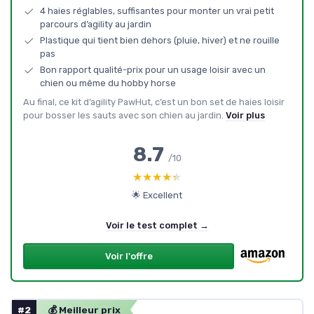
4 haies réglables, suffisantes pour monter un vrai petit
parcours d’agility au jardin
Plastique qui tient bien dehors (pluie, hiver) et ne rouille
pas
Bon rapport qualité-prix pour un usage loisir avec un
chien ou même du hobby horse
Au final, ce kit d’agility PawHut, c’est un bon set de haies loisir
pour bosser les sauts avec son chien au jardin.
Voir plus
8.7
/10
★★★★★
★★★★★
🌟 Excellent
Voir le test complet →
Voir l'offre
#2
💰 Meilleur prix