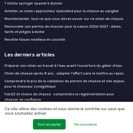
7 chiots springer spaniel à donner
Acheter un chien rapprocheur spécialisé pour la chasse au sanglier
Munsterlander: tout ce que vous devez savoir sur ce chien de chasse
Renouveler son permis de chasser pour la saison 2026-2027 : dates,
tarifs et pièges à éviter
Recette faisan moelleux en cocotte
Les derniers articles
Préparer son chien au travail à l'eau avant l'ouverture du gibier d'eau
Chien de chasse après 8 ans : adapter l'effort sans le mettre au repos
Comprendre le prix de la validation du permis de chasse et ses enjeux
pour le chasseur cynégétique
Fdc52 et chiens de chasse : comprendre la réglementation pour
chasser en confiance
Reprendre le dressage après l'été : trois semaines pour retrouver le
Ce site utilise des cookies et vous donne le contrôle sur ceux que
niveau
vous souhaitez activer
Tout accepter
Personnaliser
Chien de chasse