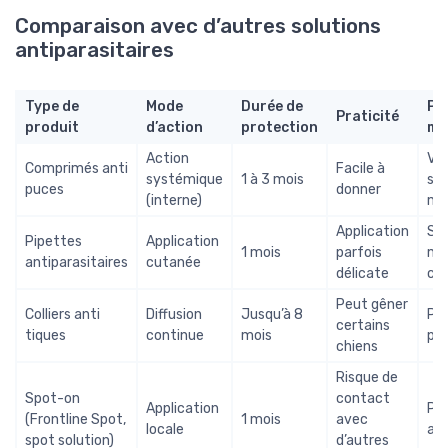
Comparaison avec d’autres solutions
antiparasitaires
Type de
Mode
Durée de
Pri
Praticité
produit
d’action
protection
mo
Action
Var
Comprimés anti
Facile à
systémique
1 à 3 mois
sel
puces
donner
(interne)
ma
Application
So
Pipettes
Application
1 mois
parfois
mo
antiparasitaires
cutanée
délicate
ch
Peut gêner
Colliers anti
Diffusion
Jusqu’à 8
Prix
certains
tiques
continue
mois
plu
chiens
Risque de
Spot-on
contact
Application
Pri
(Frontline Spot,
1 mois
avec
locale
ab
spot solution)
d’autres