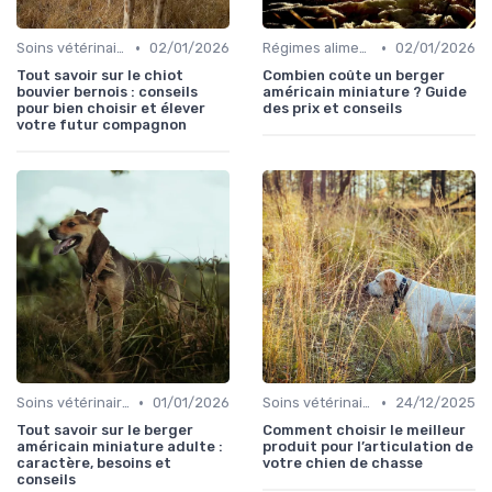
•
•
Soins vétérinaires pour chiens de chasse
02/01/2026
Régimes alimentaires spécifiques
02/01/2026
Tout savoir sur le chiot
Combien coûte un berger
bouvier bernois : conseils
américain miniature ? Guide
pour bien choisir et élever
des prix et conseils
votre futur compagnon
•
•
Soins vétérinaires pour chiens de chasse
01/01/2026
Soins vétérinaires pour chiens de chasse
24/12/2025
Tout savoir sur le berger
Comment choisir le meilleur
américain miniature adulte :
produit pour l’articulation de
caractère, besoins et
votre chien de chasse
conseils