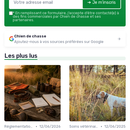
➔ Je m'inscris
*
En remplissant ce formulaire, j’accepte d’être contacté(e) à
des fins commerciales par Chien de chasse et ses
partenaires.
Chien de chasse
Ajoutez-nous à vos sources préférées sur Google
Les plus lus
•
•
Réglementations de chasse
12/06/2026
Soins vétérinaires pour chiens de chasse
12/06/2025