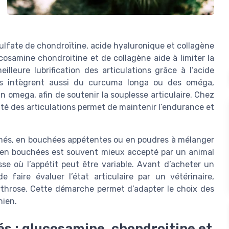
ulfate de chondroïtine, acide hyaluronique et collagène
cosamine chondroitine et de collagène aide à limiter la
illeure lubrification des articulations grâce à l’acide
ens intègrent aussi du curcuma longa ou des oméga,
omega, afin de soutenir la souplesse articulaire. Chez
nté des articulations permet de maintenir l’endurance et
més, en bouchées appétentes ou en poudres à mélanger
hien bouchées est souvent mieux accepté par un animal
sse où l’appétit peut être variable. Avant d’acheter un
e faire évaluer l’état articulaire par un vétérinaire,
rthrose. Cette démarche permet d’adapter le choix des
hien.
s : glucosamine, chondroitine et