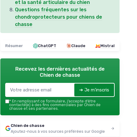
et la santé articulaire du chien
Questions fréquentes sur les
chondroprotecteurs pour chiens de
chasse
Résumer
ChatGPT
Claude
Mistral
Recevez les dernières actualités de
Chien de chasse
➔ Je m'inscris
*
En remplissant ce formulaire, j’accepte d’être
contacté(e) à des fins commerciales par Chien de
chasse et ses partenaires.
Chien de chasse
Ajoutez-nous à vos sources préférées sur Google