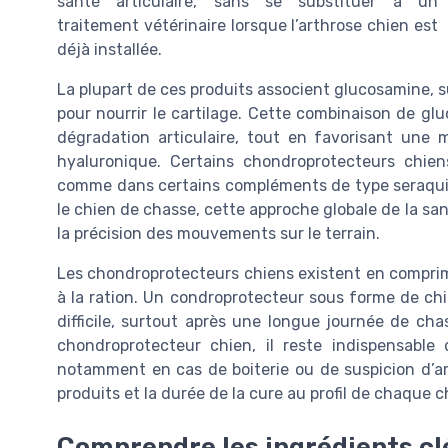
santé articulaire, sans se substituer à un
traitement vétérinaire lorsque l’arthrose chien est
déjà installée.
La plupart de ces produits associent glucosamine, s
pour nourrir le cartilage. Cette combinaison de glu
dégradation articulaire, tout en favorisant une me
hyaluronique. Certains chondroprotecteurs chi
comme dans certains compléments de type seraquin 
le chien de chasse, cette approche globale de la sa
la précision des mouvements sur le terrain.
Les chondroprotecteurs chiens existent en compri
à la ration. Un condroprotecteur sous forme de c
difficile, surtout après une longue journée de cha
chondroprotecteur chien, il reste indispensable d
notamment en cas de boiterie ou de suspicion d’a
produits et la durée de la cure au profil de chaque c
Comprendre les ingrédients clé