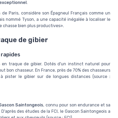
r exceptionnel
.
n de Paris, considère son Épagneul Français comme un
is nommé Tyson, a une capacité inégalée à localiser le
e chasse bien plus productives».
raque de gibier
t rapides
en traque de gibier. Dotés d'un instinct naturel pour
 tout bon chasseur. En France, près de 70% des chasseurs
à pister le gibier sur de longues distances (source :
Gascon Saintongeois
, connu pour son endurance et sa
s. D'après des études de la FCI, le Gascon Saintongeois a
iers et aux chevreuils (source : FCI).