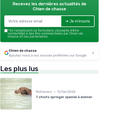
Recevez les dernières actualités de
Chien de chasse
➔ Je m'inscris
*
En remplissant ce formulaire, j’accepte d’être
contacté(e) à des fins commerciales par Chien de
chasse et ses partenaires.
Chien de chasse
Ajoutez-nous à vos sources préférées sur Google
Les plus lus
•
Retrievers
12/06/2025
7 chiots springer spaniel à donner