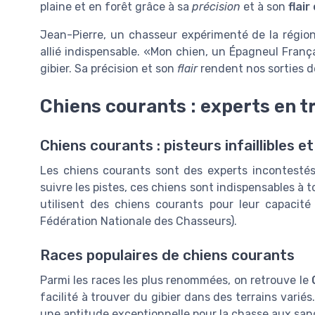
plaine et en forêt grâce à sa
précision
et à son
flai
Jean-Pierre, un chasseur expérimenté de la régio
allié indispensable. «Mon
chien
, un Épagneul França
gibier. Sa précision et son
flair
rendent nos sorties d
Chiens courants : experts en t
Chiens courants : pisteurs infaillibles e
Les chiens courants sont des experts incontestés 
suivre les pistes, ces chiens sont indispensables à
utilisent des chiens courants pour leur capacité 
Fédération Nationale des Chasseurs).
Races populaires de chiens courants
Parmi les races les plus renommées, on retrouve le
facilité à trouver du gibier dans des terrains varié
une aptitude exceptionnelle pour la chasse aux sangl