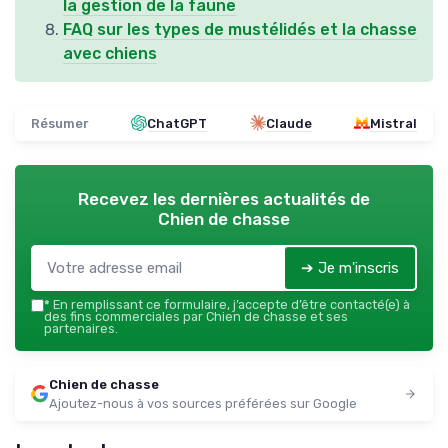
la gestion de la faune
FAQ sur les types de mustélidés et la chasse
avec chiens
Résumer
ChatGPT
Claude
Mistral
Recevez les dernières actualités de
Chien de chasse
➔ Je m'inscris
*
En remplissant ce formulaire, j’accepte d’être contacté(e) à
des fins commerciales par Chien de chasse et ses
partenaires.
Chien de chasse
Ajoutez-nous à vos sources préférées sur Google