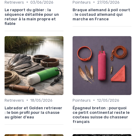
•
•
Retrievers
03/06/2026
Pointeurs
27/05/2026
Le rapport du gibier : la
Braque allemand à poil court
séquence détaillée pour un
: le costaud allemand qui
retour à la main propre et
marche en France
fiable
•
•
Retrievers
18/05/2026
Pointeurs
12/05/2026
Labrador et Golden retriever
Épagneul breton : pourquoi
: le bon profil pour la chasse
ce petit continental reste le
au gibier d'eau
couteau suisse du chasseur
français