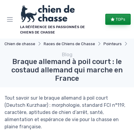
Panneau de gestion des cookies
TOPs
LA RÉFÉRENCE DES PASSIONNÉS DE
CHIENS DE CHASSE
Chien de chasse
Races de Chiens de Chasse
Pointeurs
Br
Blog
Braque allemand à poil court : le
costaud allemand qui marche en
France
Tout savoir sur le braque allemand à poil court
(Deutsch Kurzhaar) : morphologie, standard FCI n°119,
caractère, aptitudes de chien d’arrêt, santé,
alimentation et espérance de vie pour la chasse en
plaine française.