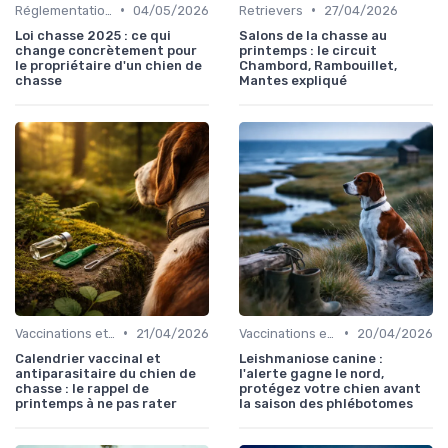
•
•
Réglementations de chasse
04/05/2026
Retrievers
27/04/2026
Loi chasse 2025 : ce qui
Salons de la chasse au
change concrètement pour
printemps : le circuit
le propriétaire d'un chien de
Chambord, Rambouillet,
chasse
Mantes expliqué
•
•
Vaccinations et traitements antiparasitaires
21/04/2026
Vaccinations et traitements antiparasitaires
20/04/2026
Calendrier vaccinal et
Leishmaniose canine :
antiparasitaire du chien de
l'alerte gagne le nord,
chasse : le rappel de
protégez votre chien avant
printemps à ne pas rater
la saison des phlébotomes