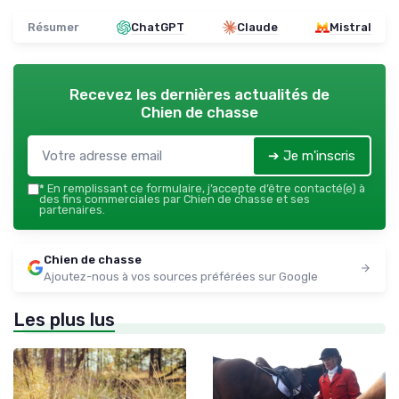
Résumer
ChatGPT
Claude
Mistral
Recevez les dernières actualités de
Chien de chasse
➔ Je m'inscris
*
En remplissant ce formulaire, j’accepte d’être contacté(e) à
des fins commerciales par Chien de chasse et ses
partenaires.
Chien de chasse
Ajoutez-nous à vos sources préférées sur Google
Les plus lus